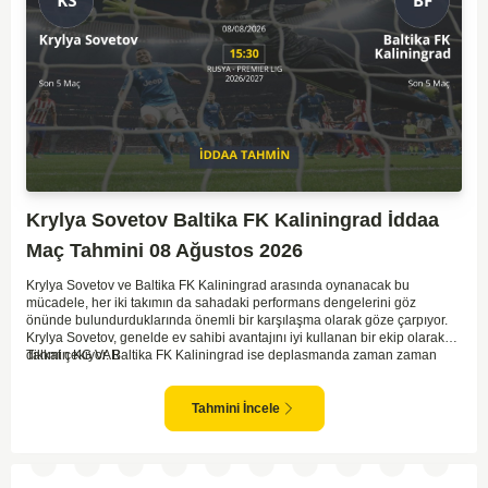
Krylya Sovetov Baltika FK Kaliningrad İddaa
Maç Tahmini 08 Ağustos 2026
Krylya Sovetov ve Baltika FK Kaliningrad arasında oynanacak bu
mücadele, her iki takımın da sahadaki performans dengelerini göz
önünde bulundurduklarında önemli bir karşılaşma olarak göze çarpıyor.
Krylya Sovetov, genelde ev sahibi avantajını iyi kullanan bir ekip olarak
dikkat çekiyor. Baltika FK Kaliningrad ise deplasmanda zaman zaman
Tahmin KG VAR
sürpriz sonuçlar elde eden bir takım olarak bilinir. Krylya Sovetov'un saha
ve seyirci desteğini arkasına alarak gol yollarında etkili olması, maçın
seyrini değiştirebilecek bir faktör olarak değerlendiriliyor. Bununla birlikte,
Tahmini İncele
Baltika'nın savunma direncini kırabilmesi, maçı daha heyecanlı hale
getirebilir. İki takımın da skor üretme potansiyeline sahip olması göz
önünde bulundurularak, karşılıklı gol olası bir sonuç gibi duruyor.