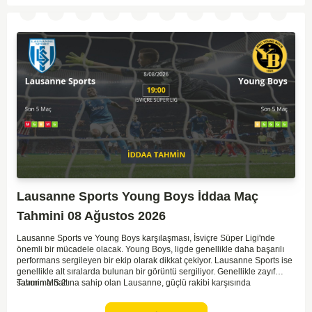
bir maç olabilir.
Lausanne Sports Young Boys İddaa Maç
Tahmini 08 Ağustos 2026
Lausanne Sports ve Young Boys karşılaşması, İsviçre Süper Ligi'nde
önemli bir mücadele olacak. Young Boys, ligde genellikle daha başarılı
performans sergileyen bir ekip olarak dikkat çekiyor. Lausanne Sports ise
genellikle alt sıralarda bulunan bir görüntü sergiliyor. Genellikle zayıf
savunma hattına sahip olan Lausanne, güçlü rakibi karşısında
Tahmin MS 2
zorlanabilir. Young Boys'un hücum hattı rakibine göre daha etkili olabilir.
Maçın sonucunda Young Boys'un galip gelme olasılığı yüksek görünüyor.