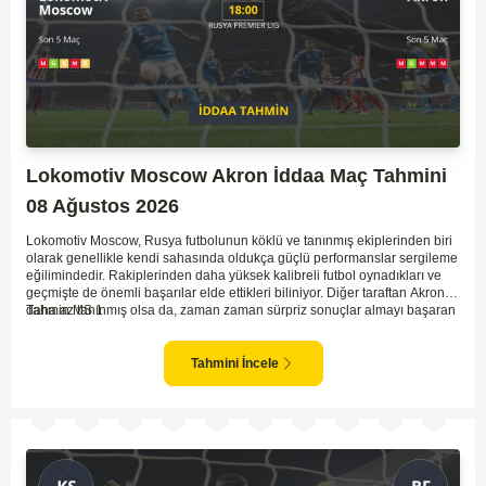
Lokomotiv Moscow Akron İddaa Maç Tahmini
08 Ağustos 2026
Lokomotiv Moscow, Rusya futbolunun köklü ve tanınmış ekiplerinden biri
olarak genellikle kendi sahasında oldukça güçlü performanslar sergileme
eğilimindedir. Rakiplerinden daha yüksek kalibreli futbol oynadıkları ve
geçmişte de önemli başarılar elde ettikleri biliniyor. Diğer taraftan Akron,
daha az tanınmış olsa da, zaman zaman sürpriz sonuçlar almayı başaran
Tahmin MS 1
bir takım olarak dikkat çekmektedir. Ancak genellikle Lokomotiv gibi köklü
ve güçlü ekipler karşısında istikrarlı bir performans sergilemekte
zorlanabilirler. Lokomotiv Moscow'un mevcut form durumunun ve evinde
Tahmini İncele
oynama avantajının, bu karşılaşmada belirleyici olması muhtemel
gözüküyor. Bu sebeple, maç sonucu olarak Lokomotiv’in galibiyetle
ayrılması daha yüksek ihtimal taşımaktadır.