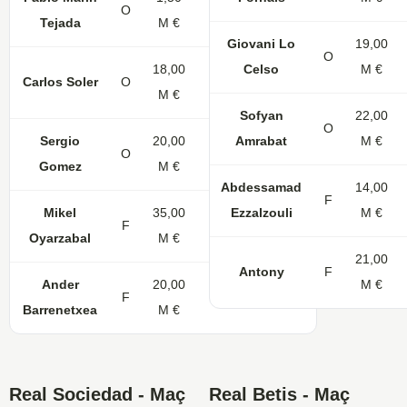
O
30
Tejada
M €
Giovani Lo
19,00
O
18,00
Celso
M €
Carlos Soler
O
29
4
1
M €
Sofyan
22,00
O
Sergio
20,00
Amrabat
M €
O
31
1
Gomez
M €
Abdessamad
14,00
F
Mikel
35,00
Ezzalzouli
M €
F
30
14
Oyarzabal
M €
21,00
Antony
F
Ander
20,00
M €
F
28
3
Barrenetxea
M €
Real Sociedad - Maç
Real Betis - Maç