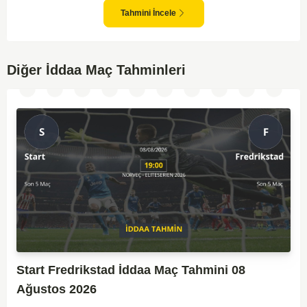
anlar yakalayabilmektedir. İki takım arasındaki tarihsel rekabet dikkate
alındığında, maçın dengede geçmesi olasıdır ve her iki tarafın da gol
Tahmini İncele
şansı bulunmaktadır. Özellikle Jaro'nun savunma zaafları ve VPS'nin hızlı
hücum gücü göz önüne alındığında, her iki takımın da fileleri
havalandırması muhtemeldir. Bu bağlamda, maçın hem mücadeleci hem
de gollü geçeceği öngörülmektedir.
Diğer İddaa Maç Tahminleri
Start Fredrikstad İddaa Maç Tahmini 08
Ağustos 2026