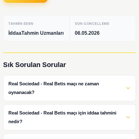
TAHMIN EDEN
SON GÜNCELLEME
İddaaTahmin Uzmanları
06.05.2026
Sık Sorulan Sorular
Real Sociedad - Real Betis maçı ne zaman
oynanacak?
Real Sociedad - Real Betis maçı için iddaa tahmini
nedir?