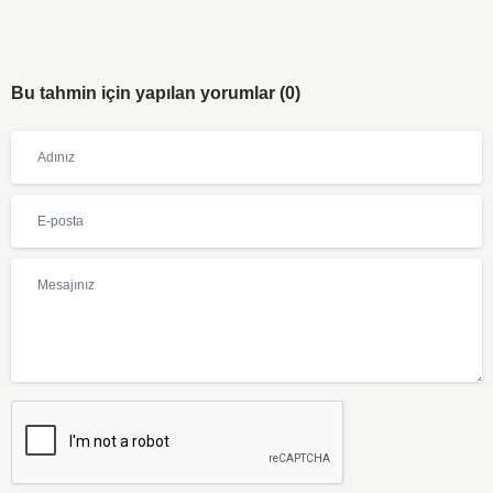
Bu tahmin için yapılan yorumlar (0)