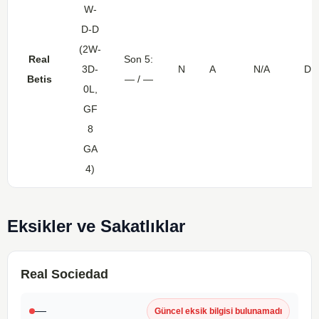
W-
D-D
(2W-
Real
Son 5:
3D-
N
A
N/A
Dış
Betis
— / —
0L,
GF
8
GA
4)
Eksikler ve Sakatlıklar
Real Sociedad
—
Güncel eksik bilgisi bulunamadı