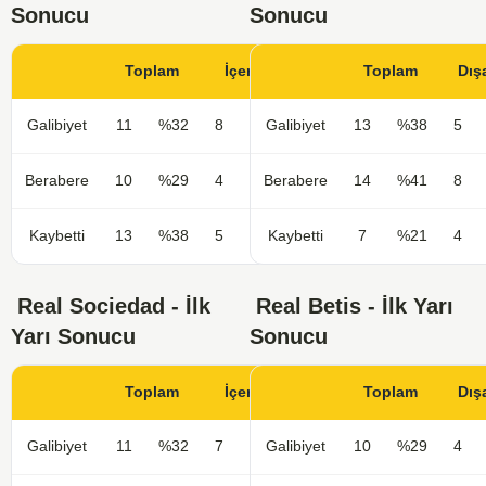
Sonucu
Sonucu
Toplam
İçerde
Toplam
Dış
Galibiyet
11
%32
8
%47
Galibiyet
13
%38
5
Berabere
10
%29
4
%24
Berabere
14
%41
8
Kaybetti
13
%38
5
%29
Kaybetti
7
%21
4
Real Sociedad - İlk
Real Betis - İlk Yarı
Yarı Sonucu
Sonucu
Toplam
İçerde
Toplam
Dış
Galibiyet
11
%32
7
%41
Galibiyet
10
%29
4