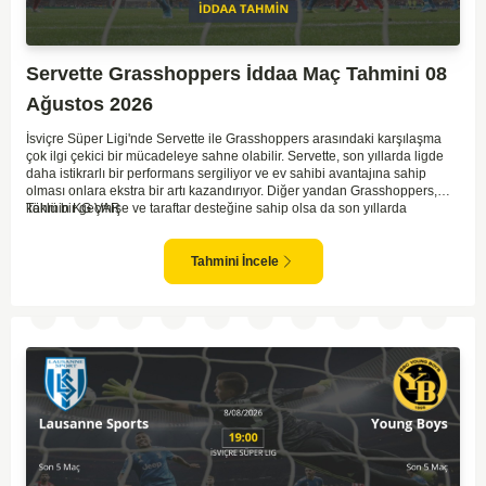
Servette Grasshoppers İddaa Maç Tahmini 08
Ağustos 2026
İsviçre Süper Ligi'nde Servette ile Grasshoppers arasındaki karşılaşma
çok ilgi çekici bir mücadeleye sahne olabilir. Servette, son yıllarda ligde
daha istikrarlı bir performans sergiliyor ve ev sahibi avantajına sahip
olması onlara ekstra bir artı kazandırıyor. Diğer yandan Grasshoppers,
köklü bir geçmişe ve taraftar desteğine sahip olsa da son yıllarda
Tahmin KG VAR
beklenilen istikrarı yakalayabilmiş değil. Servette'nin hücum hattı,
genellikle maçlarda gol yollarında etkili olurken, Grasshoppers savunma
anlamında zaman zaman sorunlar yaşayabiliyor. Bu durumda,
Tahmini İncele
karşılaşmanın gollü geçmesi muhtemel gözüküyor. İki takımın oyun tarzını
ve genel performanslarını göz önüne alırsak, karşılıklı gollerin izleneceği
bir maç olabilir.