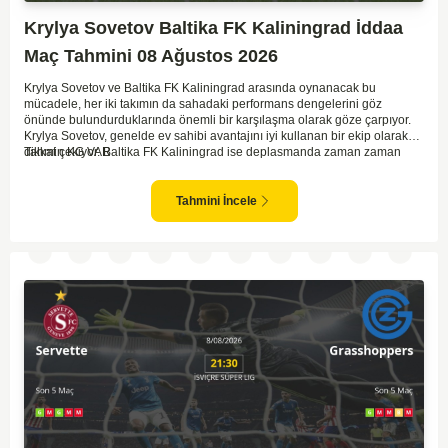
Krylya Sovetov Baltika FK Kaliningrad İddaa
Maç Tahmini 08 Ağustos 2026
Krylya Sovetov ve Baltika FK Kaliningrad arasında oynanacak bu
mücadele, her iki takımın da sahadaki performans dengelerini göz
önünde bulundurduklarında önemli bir karşılaşma olarak göze çarpıyor.
Krylya Sovetov, genelde ev sahibi avantajını iyi kullanan bir ekip olarak
dikkat çekiyor. Baltika FK Kaliningrad ise deplasmanda zaman zaman
Tahmin KG VAR
sürpriz sonuçlar elde eden bir takım olarak bilinir. Krylya Sovetov'un saha
ve seyirci desteğini arkasına alarak gol yollarında etkili olması, maçın
seyrini değiştirebilecek bir faktör olarak değerlendiriliyor. Bununla birlikte,
Tahmini İncele
Baltika'nın savunma direncini kırabilmesi, maçı daha heyecanlı hale
getirebilir. İki takımın da skor üretme potansiyeline sahip olması göz
önünde bulundurularak, karşılıklı gol olası bir sonuç gibi duruyor.