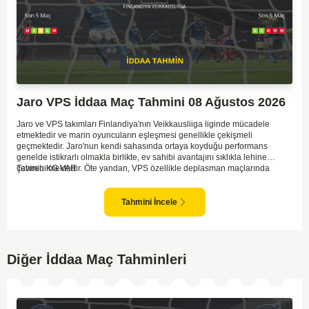
Jaro VPS İddaa Maç Tahmini 08 Ağustos 2026
Jaro ve VPS takımları Finlandiya'nın Veikkausliiga liginde mücadele
etmektedir ve marin oyuncuların eşleşmesi genellikle çekişmeli
geçmektedir. Jaro'nun kendi sahasında ortaya koyduğu performans
genelde istikrarlı olmakla birlikte, ev sahibi avantajını sıklıkla lehine
çevirebilmektedir. Öte yandan, VPS özellikle deplasman maçlarında
Tahmin KG VAR
zaman zaman zorluk yaşayabilmektedir ancak hücum anlamında etkili
anlar yakalayabilmektedir. İki takım arasındaki tarihsel rekabet dikkate
alındığında, maçın dengede geçmesi olasıdır ve her iki tarafın da gol
Tahmini İncele
şansı bulunmaktadır. Özellikle Jaro'nun savunma zaafları ve VPS'nin hızlı
hücum gücü göz önüne alındığında, her iki takımın da fileleri
havalandırması muhtemeldir. Bu bağlamda, maçın hem mücadeleci hem
de gollü geçeceği öngörülmektedir.
Diğer İddaa Maç Tahminleri