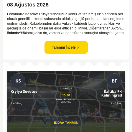
08 Ağustos 2026
Lokomotiv Moscow, Rusya futbolunun köklü ve tanınmış ekiplerinden biri
olarak genellikle kendi sahasında oldukça güçlü performanslar sergileme
eğilimindedir. Rakiplerinden daha yüksek kalibreli futbol oynadıkları ve
geçmişte de önemli başarılar elde ettikleri biliniyor. Diğer taraftan Akron,
daha az tanınmış olsa da, zaman zaman sürpriz sonuçlar almayı başaran
Tahmin MS 1
bir takım olarak dikkat çekmektedir. Ancak genellikle Lokomotiv gibi köklü
ve güçlü ekipler karşısında istikrarlı bir performans sergilemekte
zorlanabilirler. Lokomotiv Moscow'un mevcut form durumunun ve evinde
Tahmini İncele
oynama avantajının, bu karşılaşmada belirleyici olması muhtemel
gözüküyor. Bu sebeple, maç sonucu olarak Lokomotiv’in galibiyetle
ayrılması daha yüksek ihtimal taşımaktadır.