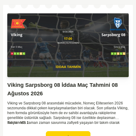
Viking Sarpsborg 08 İddaa Maç Tahmini 08
Ağustos 2026
Viking ve Sarpsborg 08 arasındaki mücadele, Norveç Eliteserien 2026
sezonunda dikkat çeken karşılaşmalardan biri olacak. Son yıllarda Viking,
hem formda görüntüsüyle hem de ev sahibi avantajıyla rakiplerine
genellikle üstünlük sağladı. Sarpsborg 08 ise özellikle deplasman
maçlarında zaman zaman savunma zafiyeti yaşayan bir takım olarak
Tahmin MS 1
dikkat çekiyor. Viking'in sahasında kontrollü oynaması, onları favori
yapıyor. Sarpsborg'un ise sürpriz yapabilme potansiyeli olsa da,