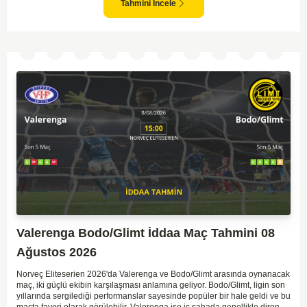
genellikle güçlü rakipler karşısında tutunmakta zorlandıkları biliniyor. Bu
Tahmini İncele
doğrultuda, Viking'in galibiyete yakın olabileceği bir maç beklenebilir.
Valerenga Bodo/Glimt İddaa Maç Tahmini 08
Ağustos 2026
Norveç Eliteserien 2026'da Valerenga ve Bodo/Glimt arasında oynanacak
maç, iki güçlü ekibin karşılaşması anlamına geliyor. Bodo/Glimt, ligin son
yıllarında sergilediği performanslar sayesinde popüler bir hale geldi ve bu
maçta favori olarak görülebilir. Valerenga ise iç sahada genellikle dirençli