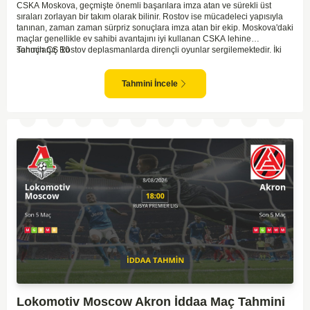
CSKA Moskova, geçmişte önemli başarılara imza atan ve sürekli üst
sıraları zorlayan bir takım olarak bilinir. Rostov ise mücadeleci yapısıyla
tanınan, zaman zaman sürpriz sonuçlara imza atan bir ekip. Moskova'daki
maçlar genellikle ev sahibi avantajını iyi kullanan CSKA lehine
sonuçlanır. Rostov deplasmanlarda dirençli oyunlar sergilemektedir. İki
Tahmin ÇŞ 10
takım arasındaki genel denge, CSKA'nın az farkla da olsa üstün olduğunu
göstermektedir. CSKA'nın evinde oynayacak olması ve genel istatistikler
göz önüne alındığında, CSKA'nın sahasında kolay kolay puan
Tahmini İncele
kaybetmeyeceğini söyleyebiliriz.
Lokomotiv Moscow Akron İddaa Maç Tahmini