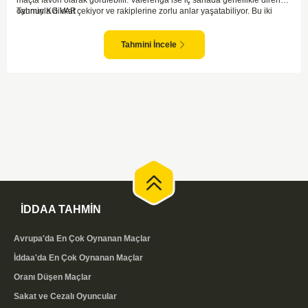
oyunuyla dikkat çekiyor ve rakiplerine zorlu anlar yaşatabiliyor. Bu iki
Tahmin KG VAR
takım arasındaki maçlar genellikle çekişmeli geçiyor ve bol gollü
karşılaşmalara tanık olabiliyoruz. Taraftar desteğini arkasına alarak
sahasında etkili performans sergileyen Valerenga, Bodo/Glimt karşısında
Tahmini İncele
gol bulmakta zorlanmayabilir. Aynı şekilde, Bodo/Glimt'in de hücum gücü
düşünüldüğünde karşılıklı goller izleyeceğimiz bir maç olması muhtemel
görünüyor.
İDDAA TAHMİN
Avrupa'da En Çok Oynanan Maçlar
İddaa'da En Çok Oynanan Maçlar
Oranı Düşen Maçlar
Sakat ve Cezalı Oyuncular