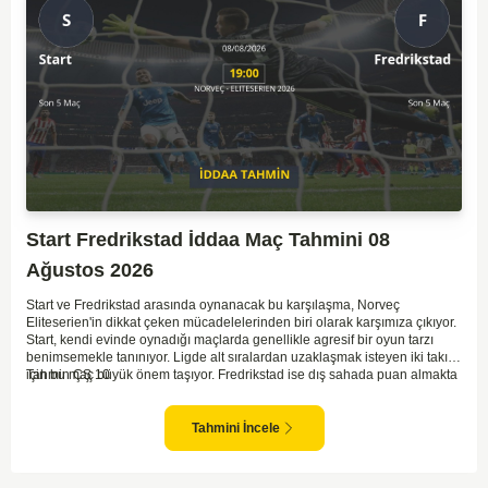
Start Fredrikstad İddaa Maç Tahmini 08
Ağustos 2026
Start ve Fredrikstad arasında oynanacak bu karşılaşma, Norveç
Eliteserien'in dikkat çeken mücadelelerinden biri olarak karşımıza çıkıyor.
Start, kendi evinde oynadığı maçlarda genellikle agresif bir oyun tarzı
benimsemekle tanınıyor. Ligde alt sıralardan uzaklaşmak isteyen iki takım
için bu maç büyük önem taşıyor. Fredrikstad ise dış sahada puan almakta
Tahmin ÇŞ 10
zorlanan bir ekip olarak biliniyor. Bu durum, ev sahibi Start'a karşı
mücadelede zorluk çıkartabilir. Maçın temposunun yüksek olacağını ve
her iki takımın da sonuca gitmeye odaklanacağını düşünüyorum.
Tahmini İncele