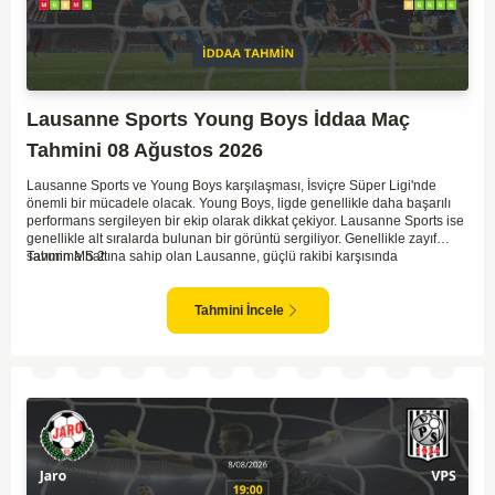
Lausanne Sports Young Boys İddaa Maç
Tahmini 08 Ağustos 2026
Lausanne Sports ve Young Boys karşılaşması, İsviçre Süper Ligi'nde
önemli bir mücadele olacak. Young Boys, ligde genellikle daha başarılı
performans sergileyen bir ekip olarak dikkat çekiyor. Lausanne Sports ise
genellikle alt sıralarda bulunan bir görüntü sergiliyor. Genellikle zayıf
savunma hattına sahip olan Lausanne, güçlü rakibi karşısında
Tahmin MS 2
zorlanabilir. Young Boys'un hücum hattı rakibine göre daha etkili olabilir.
Maçın sonucunda Young Boys'un galip gelme olasılığı yüksek görünüyor.
Tahmini İncele