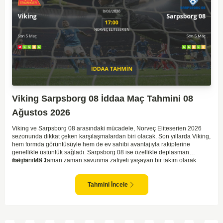
Viking Sarpsborg 08 İddaa Maç Tahmini 08
Ağustos 2026
Viking ve Sarpsborg 08 arasındaki mücadele, Norveç Eliteserien 2026
sezonunda dikkat çeken karşılaşmalardan biri olacak. Son yıllarda Viking,
hem formda görüntüsüyle hem de ev sahibi avantajıyla rakiplerine
genellikle üstünlük sağladı. Sarpsborg 08 ise özellikle deplasman
maçlarında zaman zaman savunma zafiyeti yaşayan bir takım olarak
Tahmin MS 1
dikkat çekiyor. Viking'in sahasında kontrollü oynaması, onları favori
yapıyor. Sarpsborg'un ise sürpriz yapabilme potansiyeli olsa da,
genellikle güçlü rakipler karşısında tutunmakta zorlandıkları biliniyor. Bu
Tahmini İncele
doğrultuda, Viking'in galibiyete yakın olabileceği bir maç beklenebilir.