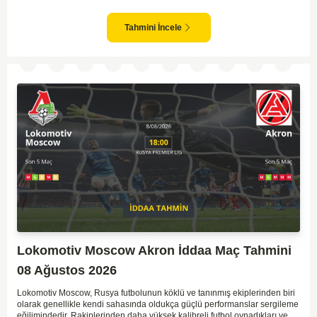
takım arasındaki genel denge, CSKA'nın az farkla da olsa üstün olduğunu
göstermektedir. CSKA'nın evinde oynayacak olması ve genel istatistikler
göz önüne alındığında, CSKA'nın sahasında kolay kolay puan
Tahmini İncele
kaybetmeyeceğini söyleyebiliriz.
Lokomotiv Moscow Akron İddaa Maç Tahmini
08 Ağustos 2026
Lokomotiv Moscow, Rusya futbolunun köklü ve tanınmış ekiplerinden biri
olarak genellikle kendi sahasında oldukça güçlü performanslar sergileme
eğilimindedir. Rakiplerinden daha yüksek kalibreli futbol oynadıkları ve