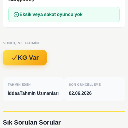
Eksik veya sakat oyuncu yok
SONUÇ VE TAHMIN
KG Var
TAHMIN EDEN
SON GÜNCELLEME
İddaaTahmin Uzmanları
02.06.2026
Sık Sorulan Sorular