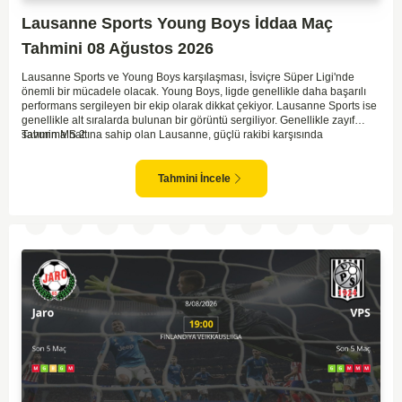
Lausanne Sports Young Boys İddaa Maç
Tahmini 08 Ağustos 2026
Lausanne Sports ve Young Boys karşılaşması, İsviçre Süper Ligi'nde
önemli bir mücadele olacak. Young Boys, ligde genellikle daha başarılı
performans sergileyen bir ekip olarak dikkat çekiyor. Lausanne Sports ise
genellikle alt sıralarda bulunan bir görüntü sergiliyor. Genellikle zayıf
savunma hattına sahip olan Lausanne, güçlü rakibi karşısında
Tahmin MS 2
zorlanabilir. Young Boys'un hücum hattı rakibine göre daha etkili olabilir.
Maçın sonucunda Young Boys'un galip gelme olasılığı yüksek görünüyor.
Tahmini İncele