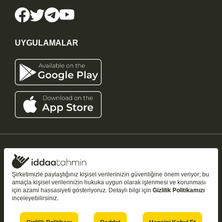
UYGULAMALAR
iddaatahmin11.com
-
Copyright © 2005-2026
Tüm Hakları Saklıdır
Şirketimizle paylaştığınız kişisel verilerinizin güvenliğine önem veriyor; bu
amaçla kişisel verilerinizin hukuka uygun olarak işlenmesi ve korunması
Bu sitedeki tahmin ve analizler yalnızca
bilgilendirme amaçlıdır
;
18+
için azami hassasiyeti gösteriyoruz. Detaylı bilgi için
Gizlilik Politikamızı
kazanç garantisi vermez. Şans oyunları bağımlılık yapabilir — bilinçli ve
inceleyebilirsiniz.
kontrollü oynayın.
18 yaşından küçüklerin şans oyunu oynaması yasaktır.