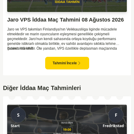
Jaro VPS İddaa Maç Tahmini 08 Ağustos 2026
Jaro ve VPS takımları Finlandiya'nın Veikkausliiga liginde mücadele
etmektedir ve marin oyuncuların eşleşmesi genellikle çekişmeli
geçmektedir. Jaro'nun kendi sahasında ortaya koyduğu performans
genelde istikrarlı olmakla birlikte, ev sahibi avantajını sıklıkla lehine
çevirebilmektedir. Öte yandan, VPS özellikle deplasman maçlarında
Tahmin KG VAR
zaman zaman zorluk yaşayabilmektedir ancak hücum anlamında etkili
anlar yakalayabilmektedir. İki takım arasındaki tarihsel rekabet dikkate
alındığında, maçın dengede geçmesi olasıdır ve her iki tarafın da gol
Tahmini İncele
şansı bulunmaktadır. Özellikle Jaro'nun savunma zaafları ve VPS'nin hızlı
hücum gücü göz önüne alındığında, her iki takımın da fileleri
havalandırması muhtemeldir. Bu bağlamda, maçın hem mücadeleci hem
de gollü geçeceği öngörülmektedir.
Diğer İddaa Maç Tahminleri