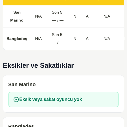
San
Son 5:
N/A
N
A
N/A
İ
Marino
— / —
Son 5:
Bangladeş
N/A
N
A
N/A
D
— / —
Eksikler ve Sakatlıklar
San Marino
Eksik veya sakat oyuncu yok
Bangladeş