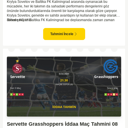
Krylya Sovetov ve Baltika FK Kaliningrad arasında oynanacak bu
mücadele, her iki takımın da sahadaki performans dengelerini göz
önünde bulundurduklarında önemli bir karşılaşma olarak göze çarpıyor.
Krylya Sovetov, genelde ev sahibi avantajını iyi kullanan bir ekip olarak
dikkat çekiyor. Baltika FK Kaliningrad ise deplasmanda zaman zaman
Tahmin KG VAR
sürpriz sonuçlar elde eden bir takım olarak bilinir. Krylya Sovetov'un saha
ve seyirci desteğini arkasına alarak gol yollarında etkili olması, maçın
seyrini değiştirebilecek bir faktör olarak değerlendiriliyor. Bununla birlikte,
Tahmini İncele
Baltika'nın savunma direncini kırabilmesi, maçı daha heyecanlı hale
getirebilir. İki takımın da skor üretme potansiyeline sahip olması göz
önünde bulundurularak, karşılıklı gol olası bir sonuç gibi duruyor.
Servette Grasshoppers İddaa Maç Tahmini 08