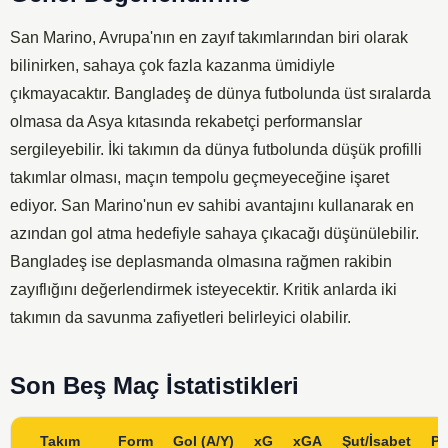
San Marino, Avrupa'nın en zayıf takımlarından biri olarak
bilinirken, sahaya çok fazla kazanma ümidiyle
çıkmayacaktır. Bangladeş de dünya futbolunda üst sıralarda
olmasa da Asya kıtasında rekabetçi performanslar
sergileyebilir. İki takımın da dünya futbolunda düşük profilli
takımlar olması, maçın tempolu geçmeyeceğine işaret
ediyor. San Marino'nun ev sahibi avantajını kullanarak en
azından gol atma hedefiyle sahaya çıkacağı düşünülebilir.
Bangladeş ise deplasmanda olmasına rağmen rakibin
zayıflığını değerlendirmek isteyecektir. Kritik anlarda iki
takımın da savunma zafiyetleri belirleyici olabilir.
Son Beş Maç İstatistikleri
Takım
Form
Gol (A/Y)
xG
xGA
Şut/İsabet
Pu