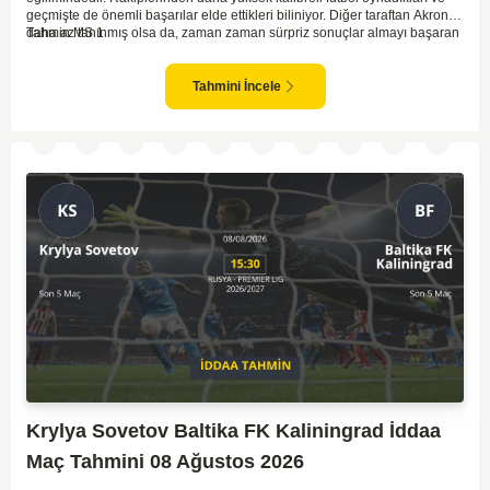
geçmişte de önemli başarılar elde ettikleri biliniyor. Diğer taraftan Akron,
daha az tanınmış olsa da, zaman zaman sürpriz sonuçlar almayı başaran
Tahmin MS 1
bir takım olarak dikkat çekmektedir. Ancak genellikle Lokomotiv gibi köklü
ve güçlü ekipler karşısında istikrarlı bir performans sergilemekte
zorlanabilirler. Lokomotiv Moscow'un mevcut form durumunun ve evinde
Tahmini İncele
oynama avantajının, bu karşılaşmada belirleyici olması muhtemel
gözüküyor. Bu sebeple, maç sonucu olarak Lokomotiv’in galibiyetle
ayrılması daha yüksek ihtimal taşımaktadır.
Krylya Sovetov Baltika FK Kaliningrad İddaa
Maç Tahmini 08 Ağustos 2026