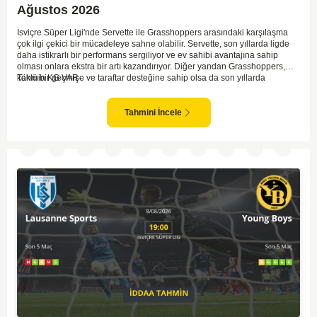
Ağustos 2026
İsviçre Süper Ligi'nde Servette ile Grasshoppers arasındaki karşılaşma
çok ilgi çekici bir mücadeleye sahne olabilir. Servette, son yıllarda ligde
daha istikrarlı bir performans sergiliyor ve ev sahibi avantajına sahip
olması onlara ekstra bir artı kazandırıyor. Diğer yandan Grasshoppers,
köklü bir geçmişe ve taraftar desteğine sahip olsa da son yıllarda
Tahmin KG VAR
beklenilen istikrarı yakalayabilmiş değil. Servette'nin hücum hattı,
genellikle maçlarda gol yollarında etkili olurken, Grasshoppers savunma
anlamında zaman zaman sorunlar yaşayabiliyor. Bu durumda,
Tahmini İncele
karşılaşmanın gollü geçmesi muhtemel gözüküyor. İki takımın oyun tarzını
ve genel performanslarını göz önüne alırsak, karşılıklı gollerin izleneceği
bir maç olabilir.