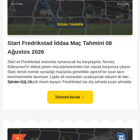
Start Fredrikstad İddaa Maç Tahmini 08
Ağustos 2026
Start ve Fredrikstad arasında oynanacak bu karşılaşma, Norveç
Eliteserien'in dikkat çeken mücadelelerinden biri olarak karşımıza çıkıyor.
Start, kendi evinde oynadığı maçlarda genellikle agresif bir oyun tarzı
benimsemekle tanınıyor. Ligde alt sıralardan uzaklaşmak isteyen iki takım
için bu maç büyük önem taşıyor. Fredrikstad ise dış sahada puan almakta
Tahmin ÇŞ 10
zorlanan bir ekip olarak biliniyor. Bu durum, ev sahibi Start'a karşı
mücadelede zorluk çıkartabilir. Maçın temposunun yüksek olacağını ve
her iki takımın da sonuca gitmeye odaklanacağını düşünüyorum.
Tahmini İncele