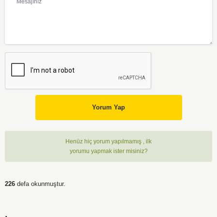
Yorum Yap
Henüz hiç yorum yapılmamış , ilk
yorumu yapmak ister misiniz?
226
defa okunmuştur.