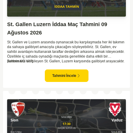
St. Gallen Luzern İddaa Maç Tahmini 09
Ağustos 2026
St. Gallen ve Luzern arasında oynanacak bu karşılaşmada her iki takımın
da sahaya galibiyet amacıyla çıkacağını söyleyebiliriz. St. Gallen, ev
sahibi avantajını kullanarak taraftar desteğini arkasına almak isteyecektir.
Özellikle iç sahada oynadığı maçlarda genellikle daha etkili bir
performans sergileyen St. Gallen, Luzern karşısında galibiyet arayacaktır.
Tahmin KG VAR
Öte yandan Luzern, son deplasman performansları ile dikkat çekse de
kadro derinliği konusunda zaman zaman sıkıntılar yaşayabiliyor. İki
takımın da hücum ağırlıklı oynama eğiliminde olduğu göz önünde
Tahmini İncele
bulundurulduğunda, bol gollü bir maç izleme olasılığı yüksektir. Her iki
takımın da skor üreteceği bu maçta, gol yollarındaki etkinlik belirleyici
olacaktır.