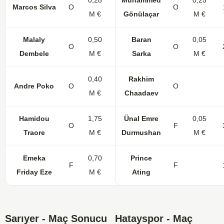
0,28
Muhammed
0,25
Marcos Silva
O
14
2
O
M €
Gönülaçar
M €
Malaly
0,50
Baran
0,05
O
30
7
O
Dembele
M €
Sarka
M €
0,40
Rakhim
Andre Poko
O
10
2
O
M €
Chaadaev
Hamidou
1,75
Ünal Emre
0,05
O
27
F
Traore
M €
Durmushan
M €
Emeka
0,70
Prince
F
12
4
F
Friday Eze
M €
Ating
Sarıyer - Maç Sonucu
Hatayspor - Maç