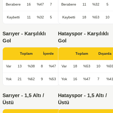
Berabere
16
%47
7
%41
Berabere
11
%32
5
Kaybetti
11
%32
5
%29
Kaybetti
18
%53
10
Sarıyer - Karşılıklı
Hatayspor - Karşılıklı
Gol
Gol
Toplam
İçerde
Toplam
Dışarda
Var
13
%38
8
%47
Var
18
%53
10
%5
Yok
21
%62
9
%53
Yok
16
%47
7
%4
Sarıyer - 1,5 Altı /
Hatayspor - 1,5 Altı /
Üstü
Üstü