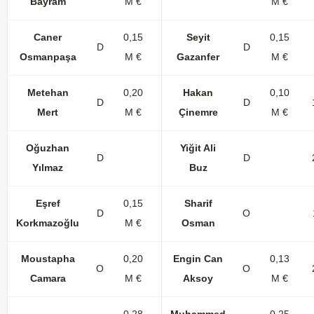
Bayram
M €
M €
Caner
0,15
Seyit
0,15
D
10
D
Osmanpaşa
M €
Gazanfer
M €
Metehan
0,20
Hakan
0,10
D
32
2
D
Mert
M €
Çinemre
M €
Oğuzhan
Yiğit Ali
D
21
D
Yılmaz
Buz
Eşref
0,15
Sharif
D
24
O
Korkmazoğlu
M €
Osman
Moustapha
0,20
Engin Can
0,13
O
29
4
1
O
Camara
M €
Aksoy
M €