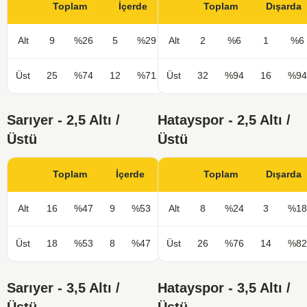
Toplam
İçerde
Toplam
Dışarda
Alt
9
%26
5
%29
Alt
2
%6
1
%6
Üst
25
%74
12
%71
Üst
32
%94
16
%94
Sarıyer - 2,5 Altı /
Hatayspor - 2,5 Altı /
Üstü
Üstü
Toplam
İçerde
Toplam
Dışarda
Alt
16
%47
9
%53
Alt
8
%24
3
%18
Üst
18
%53
8
%47
Üst
26
%76
14
%82
Sarıyer - 3,5 Altı /
Hatayspor - 3,5 Altı /