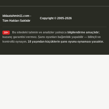
iddaatahmin11.com
-
Copyright © 2005-2026
Tüm Hakları Saklıdır
Bu sitedeki tahmin ve analizler yalnızca
bilgilendirme amaçlıdır
;
18+
kazanç garantisi vermez. Şans oyunları bağımlılık yapabilir — bilinçli ve
kontrollü oynayın.
18 yaşından küçüklerin şans oyunu oynaması yasaktır.