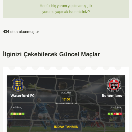
Henüz hiç yorum yapılmamış , ilk
yorumu yapmak ister misiniz?
434
defa okunmuştur.
İlginizi Çekebilecek Güncel Maçlar