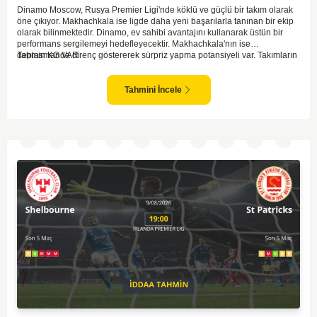
Dinamo Moscow, Rusya Premier Ligi'nde köklü ve güçlü bir takım olarak
öne çıkıyor. Makhachkala ise ligde daha yeni başarılarla tanınan bir ekip
olarak bilinmektedir. Dinamo, ev sahibi avantajını kullanarak üstün bir
performans sergilemeyi hedefleyecektir. Makhachkala'nın ise
deplasmanda direnç göstererek sürpriz yapma potansiyeli var. Takımların
Tahmin KG VAR
genel form durumları ve önceki maçlardaki performanslarına bakıldığında,
karşılıklı goller izleyebileceğimiz bir mücadele olası görünüyor. Taktiksel
açıdan dengeli bir maç olması beklenirken, seyir zevki yüksek bir
Tahmini İncele
karşılaşma bizleri bekliyor.