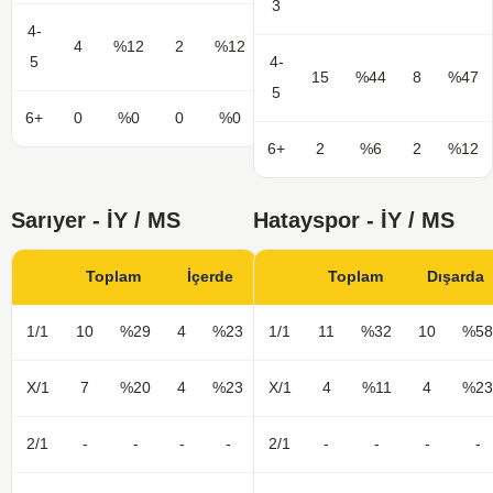
3
4-
4
%12
2
%12
5
4-
15
%44
8
%47
5
6+
0
%0
0
%0
6+
2
%6
2
%12
Sarıyer - İY / MS
Hatayspor - İY / MS
Toplam
İçerde
Toplam
Dışarda
1/1
10
%29
4
%23
1/1
11
%32
10
%58
X/1
7
%20
4
%23
X/1
4
%11
4
%23
2/1
-
-
-
-
2/1
-
-
-
-