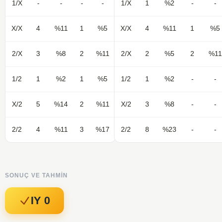
1/X
-
-
-
-
1/X
1
%2
-
-
X/X
4
%11
1
%5
X/X
4
%11
1
%5
2/X
3
%8
2
%11
2/X
2
%5
2
%11
1/2
1
%2
1
%5
1/2
1
%2
-
-
X/2
5
%14
2
%11
X/2
3
%8
-
-
2/2
4
%11
3
%17
2/2
8
%23
-
-
SONUÇ VE TAHMIN
IY 0