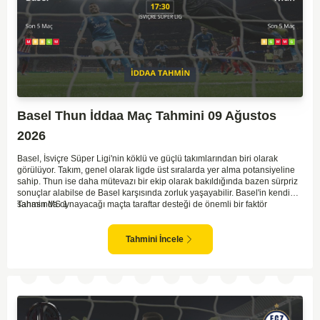
Basel Thun İddaa Maç Tahmini 09 Ağustos
2026
Basel, İsviçre Süper Ligi'nin köklü ve güçlü takımlarından biri olarak
görülüyor. Takım, genel olarak ligde üst sıralarda yer alma potansiyeline
sahip. Thun ise daha mütevazı bir ekip olarak bakıldığında bazen sürpriz
sonuçlar alabilse de Basel karşısında zorluk yaşayabilir. Basel'in kendi
sahasında oynayacağı maçta taraftar desteği de önemli bir faktör
Tahmin MS 1
olacaktır. Thun'un savunmada direnç göstermesi beklenebilir ancak
Basel'in hücum gücü ağır basabilir. Bu nedenle maçta favorinin Basel
olduğu söylenebilir.
Tahmini İncele