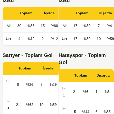
Üstü
Üstü
Toplam
İçerde
Toplam
Dışarda
Alt
30
%88
15
%88
Alt
17
%50
7
%41
Üst
4
%12
2
%12
Üst
17
%50
10
%59
Sarıyer - Toplam Gol
Hatayspor - Toplam
Gol
Toplam
İçerde
Toplam
Dışarda
0-
9
%26
5
%29
1
0-
2
%6
1
%6
1
2-
21
%62
10
%59
3
2-
15
%44
6
%35