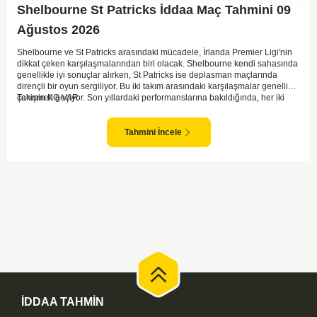
Shelbourne St Patricks İddaa Maç Tahmini 09
Ağustos 2026
Shelbourne ve St Patricks arasındaki mücadele, İrlanda Premier Ligi'nin
dikkat çeken karşılaşmalarından biri olacak. Shelbourne kendi sahasında
genellikle iyi sonuçlar alırken, St Patricks ise deplasman maçlarında
dirençli bir oyun sergiliyor. Bu iki takım arasındaki karşılaşmalar genellikle
çekişmeli geçiyor. Son yıllardaki performanslarına bakıldığında, her iki
Tahmin KG VAR
takımın da gol potansiyeli bulunduğu görülüyor. İlk yarıda denge
bozulmayabilir ancak her iki takım da gol atmak için fırsatlar arayacaktır.
İki tarafın da savunmada dikkatli olması maçın sonucunu belirleyecek.
Tahmini İncele
İDDAA TAHMİN