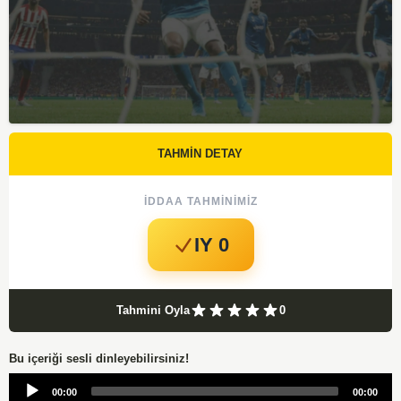
TAHMİN DETAY
İDDAA TAHMINIMIZ
IY 0
Tahmini Oyla
0
Bu içeriği sesli dinleyebilirsiniz!
Audio
00:00
00:00