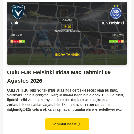
Oulu HJK Helsinki İddaa Maç Tahmini 09
Ağustos 2026
Oulu ve HJK Helsinki takımları arasında gerçekleşecek olan bu maç,
Veikkausliiga'nın çekişmeli karşılaşmalarından biri olacak. HJK Helsinki,
ligdeki tarihi ve başarılarıyla bilinse de, deplasman maçlarında
zorlanabileceği anlar yaşanabilir. Oulu ise iç saha performansını
güçlendirmeye çalışarak karşılaşmadan puanlar almayı hedefleyecektir.
Tahmin ÇŞ 02
Takımların mevcut performansları izlendiğinde, dengeli bir oyun
sergileyebilecekleri beklenebilir. HJK'nın ofansif gücü ve Oulu'nun
savunma dayanıklılığı buluştuğunda, genelde seyir zevki yüksek maçlara
Tahmini İncele
sahne olunabilir. Bu nedenle, maçın dengede geçmesi yüksek bir
olasılıktır.