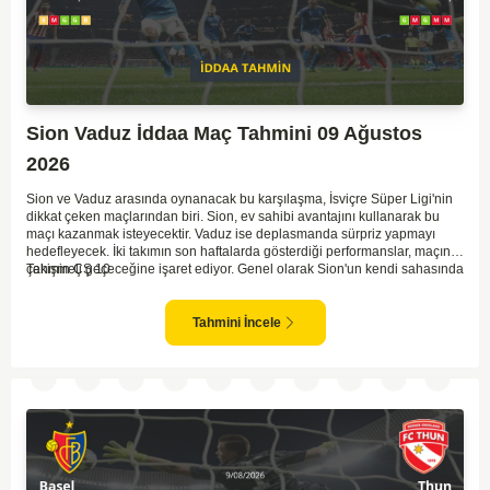
Sion Vaduz İddaa Maç Tahmini 09 Ağustos
2026
Sion ve Vaduz arasında oynanacak bu karşılaşma, İsviçre Süper Ligi'nin
dikkat çeken maçlarından biri. Sion, ev sahibi avantajını kullanarak bu
maçı kazanmak isteyecektir. Vaduz ise deplasmanda sürpriz yapmayı
hedefleyecek. İki takımın son haftalarda gösterdiği performanslar, maçın
çekişmeli geçeceğine işaret ediyor. Genel olarak Sion'un kendi sahasında
Tahmin ÇŞ 10
gösterdiği form, onları bir adım öne çıkarıyor. Ancak Vaduz'un
savunmadaki disiplini, maçın kolay geçmeyeceğini gösteriyor.
Tahmini İncele