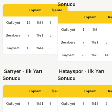
Sonucu
Toplam
İçerde
Toplam
Dı
Galibiyet
12
%35
8
%47
Galibiyet
1
%3
-
Berabere
7
%21
3
%18
Berabere
7
%21
3
Kaybetti
15
%44
6
%35
Kaybetti
26
%76
14
Sarıyer - İlk Yarı
Hatayspor - İlk Yarı
Sonucu
Sonucu
Toplam
İçerde
Toplam
Dı
Galibiyet
7
%21
5
%29
Galibiyet
5
%15
2