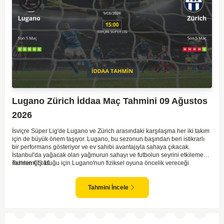
Lugano Zürich İddaa Maç Tahmini 09 Ağustos
2026
İsviçre Süper Lig'de Lugano ve Zürich arasındaki karşılaşma her iki takım
için de büyük önem taşıyor. Lugano, bu sezonun başından beri istikrarlı
bir performans gösteriyor ve ev sahibi avantajıyla sahaya çıkacak.
İstanbul'da yağacak olan yağmurun sahayı ve futbolun seyrini etkilemesi
muhtemel olduğu için Lugano'nun fiziksel oyuna öncelik vereceği
Tahmin ÇŞ 10
bekleniyor. Zürich ise ligdeki popüler konumunu korumak için üç puan
hedefliyor. İki takım arasındaki karşılaşmalarda genel olarak kıyasıya
mücadeleler yaşanıyor ve sonuçların dengede kalması olası bir senaryo
Tahmini İncele
olarak öne çıkıyor. Sonuç olarak, karşılaşmanın dengeli bir mücadeleye
sahne olma ihtimali yüksek gözüküyor.