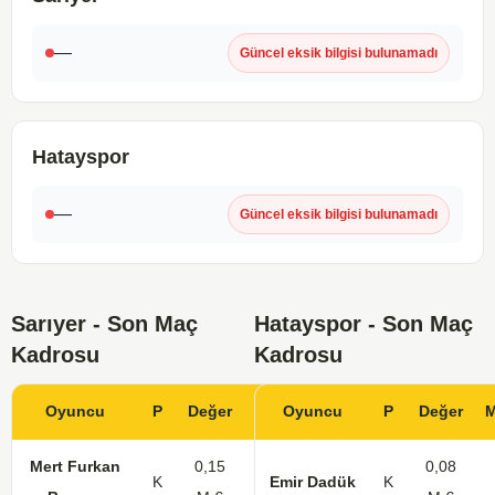
—
Güncel eksik bilgisi bulunamadı
Hatayspor
—
Güncel eksik bilgisi bulunamadı
Sarıyer - Son Maç
Hatayspor - Son Maç
Kadrosu
Kadrosu
Oyuncu
P
Değer
Maç
Oyuncu
Gol
KK
P
Değer
Mert Furkan
0,15
0,08
K
8
Emir Dadük
K