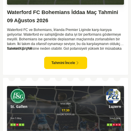
Waterford FC Bohemians İddaa Maç Tahmini
09 Ağustos 2026
Waterford FC ve Bohemians, İrlanda Premier Liginde karşı karşıya
geliyorlar. Waterford ev sahipliğinde daha iyi bir performans göstermeye
meyilli. Bohemians ise genelde deplasman maçlarında zorlanabilen bir
takım. İki takım da ofansif oynamayı seviyor, bu da karşılaşmanın oldukça
hareketli geçmesine neden olabilir. Gol potansiyeli yüksek bir müsabaka
Tahmin KG VAR
izleyeceğiz gibi gözüküyor. Karşılıklı goller izleyebiliriz.
Tahmini İncele