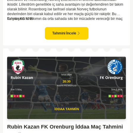
ikisidir. Lilleström genellikle iç saha avantajını iyi değerlendiren bir takım
olarak bilinir. Rosenborg ise tarihsel olarak Norveç futbolunun
devlerinden biri olarak kabul edilir ve her maçta güçlü bir rakiptir. Bu
karşılaşma iki takımın da orta sahada sıkı bir mücadele vereceği bir maç
Tahmin KG VAR
olacaktır. Lilleström'ün iç saha performansı ve Rosenborg'un deplasman
oyunundaki etkisi birlikte düşünüldüğünde, maçın dengede geçmesi
olasıdır. İki takımın da gol atma potansiyeli yüksek olduğu için karşılıklı
Tahmini İncele
goller izlenebilir.
Rubin Kazan FK Orenburg İddaa Maç Tahmini