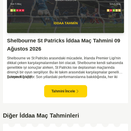
Shelbourne St Patricks İddaa Maç Tahmini 09
Ağustos 2026
Shelbourne ve St Patricks arasındaki mücadele, İrlanda Premier Ligi'nin
dikkat çeken karşılaşmalarından biri olacak. Shelbourne kendi sahasında
genellikle iyi sonuçlar alırken, St Patricks ise deplasman maçlarında
dirençli bir oyun sergiliyor. Bu iki takım arasındaki karşılaşmalar genellikle
çekişmeli geçiyor. Son yıllardaki performanslarına bakıldığında, her iki
Tahmin KG VAR
takımın da gol potansiyeli bulunduğu görülüyor. İlk yarıda denge
bozulmayabilir ancak her iki takım da gol atmak için fırsatlar arayacaktır.
İki tarafın da savunmada dikkatli olması maçın sonucunu belirleyecek.
Tahmini İncele
Diğer İddaa Maç Tahminleri