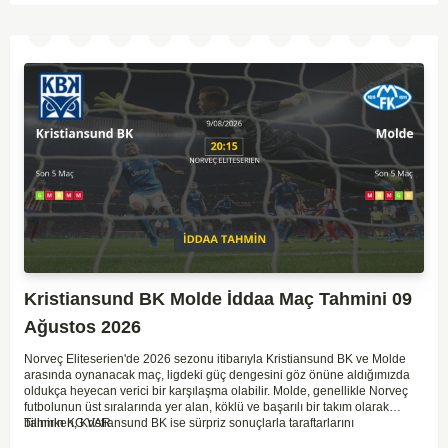
Kristiansund BK Molde İddaa Maç Tahmini 09
Ağustos 2026
Norveç Eliteserien'de 2026 sezonu itibarıyla Kristiansund BK ve Molde
arasında oynanacak maç, ligdeki güç dengesini göz önüne aldığımızda
oldukça heyecan verici bir karşılaşma olabilir. Molde, genellikle Norveç
futbolunun üst sıralarında yer alan, köklü ve başarılı bir takım olarak
bilinirken, Kristiansund BK ise sürpriz sonuçlarla taraftarlarını
Tahmin KG VAR
sevindirebilen bir ekip. Kristiansund'un sahasında oynayacak olması,