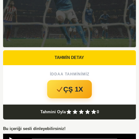
TAHMİN DETAY
İDDAA TAHMINIMIZ
ÇŞ 1X
Tahmini Oyla
0
Bu içeriği sesli dinleyebilirsiniz!
Audio