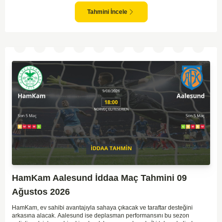
saha avantajını kullanma olasılıklarını artırıyor. Ancak Molde'nin tecrübe
ve kadro kalitesi faktörleri dikkate alındığında, deplasmanda da etkili bir
Tahmini İncele
performans sergilemesi beklenebilir. İki takımın son dönem form durumları
ve genel konumları düşünüldüğünde, dengeli bir mücadele izleme
olasılığı yüksek. Maçın gol pozisyonları açısından zengin geçmesi ve her
iki takımın da sahada etkili olması muhtemel.
HamKam Aalesund İddaa Maç Tahmini 09
Ağustos 2026
HamKam, ev sahibi avantajıyla sahaya çıkacak ve taraftar desteğini
arkasına alacak. Aalesund ise deplasman performansını bu sezon