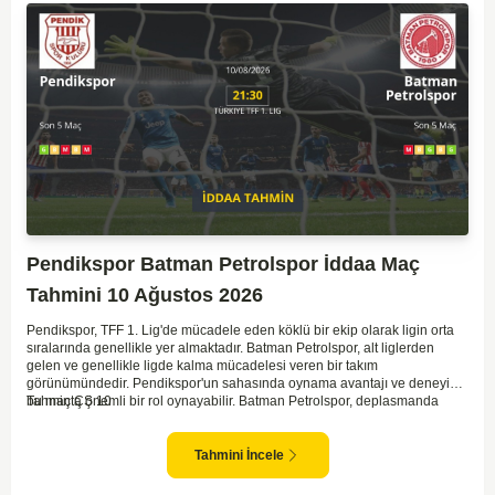
Pendikspor Batman Petrolspor İddaa Maç
Tahmini 10 Ağustos 2026
Pendikspor, TFF 1. Lig'de mücadele eden köklü bir ekip olarak ligin orta
sıralarında genellikle yer almaktadır. Batman Petrolspor, alt liglerden
gelen ve genellikle ligde kalma mücadelesi veren bir takım
görünümündedir. Pendikspor'un sahasında oynama avantajı ve deneyimi,
bu maçta önemli bir rol oynayabilir. Batman Petrolspor, deplasmanda
Tahmin ÇŞ 10
özellikle zorluk yaşayan bir ekip olarak dikkat çekiyor. Bu bağlamda,
Pendikspor'un maçın kontrolünü elinde tutma olasılığı daha yüksek.
Takımların mevcut form durumları ve geçmiş performanslarına
Tahmini İncele
bakıldığında ev sahibi ekibin galibiyeti daha yüksek bir ihtimal sunuyor.