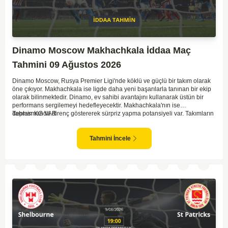
Dinamo Moscow Makhachkala İddaa Maç
Tahmini 09 Ağustos 2026
Dinamo Moscow, Rusya Premier Ligi'nde köklü ve güçlü bir takım olarak
öne çıkıyor. Makhachkala ise ligde daha yeni başarılarla tanınan bir ekip
olarak bilinmektedir. Dinamo, ev sahibi avantajını kullanarak üstün bir
performans sergilemeyi hedefleyecektir. Makhachkala'nın ise
deplasmanda direnç göstererek sürpriz yapma potansiyeli var. Takımların
Tahmin KG VAR
genel form durumları ve önceki maçlardaki performanslarına bakıldığında,
karşılıklı goller izleyebileceğimiz bir mücadele olası görünüyor. Taktiksel
açıdan dengeli bir maç olması beklenirken, seyir zevki yüksek bir
Tahmini İncele
karşılaşma bizleri bekliyor.