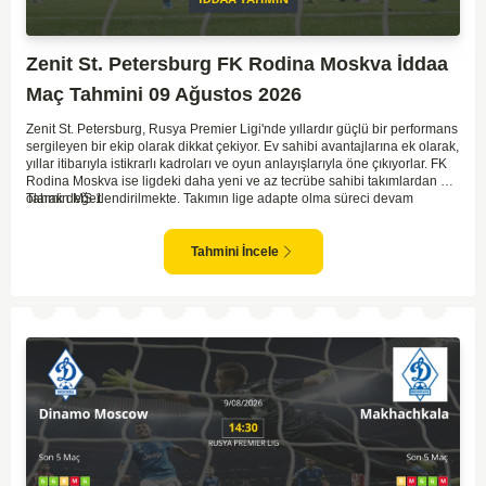
Zenit St. Petersburg FK Rodina Moskva İddaa
Maç Tahmini 09 Ağustos 2026
Zenit St. Petersburg, Rusya Premier Ligi'nde yıllardır güçlü bir performans
sergileyen bir ekip olarak dikkat çekiyor. Ev sahibi avantajlarına ek olarak,
yıllar itibarıyla istikrarlı kadroları ve oyun anlayışlarıyla öne çıkıyorlar. FK
Rodina Moskva ise ligdeki daha yeni ve az tecrübe sahibi takımlardan biri
olarak değerlendirilmekte. Takımın lige adapte olma süreci devam
Tahmin MS 1
ederken, Zenit karşısında özellikle deplasmanda zorlanmaları muhtemel.
Zenit'in ev sahibi avantajı ve daha tecrübeli kadrosu göz önüne
alındığında, maçın genel seyri Zenit'in kontrolünde geçebilir. Bu faktörlerle
Tahmini İncele
birlikte, Zenit'in net bir galibiyete ulaşması olası görünüyor.