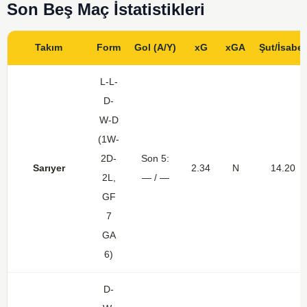
Son Beş Maç İstatistikleri
Takım
Form
Gol (A/Y)
xG
xGA
Şut/İsabet
L-L-
D-
W-D
(1W-
2D-
Son 5:
Sarıyer
2.34
N
14.20
2L,
— / —
GF
7
GA
6)
D-