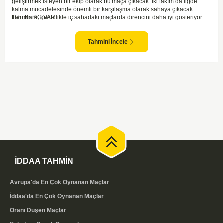
geliştirmek isteyen bir ekip olarak bu maça çıkacak. İki takım da ligde
kalma mücadelesinde önemli bir karşılaşma olarak sahaya çıkacak.
HamKam, genellikle iç sahadaki maçlarda direncini daha iyi gösteriyor.
Tahmin KG VAR
Aalesund'un dış saha formu ise bu maçta belirleyici unsurlardan biri
olabilir. Hücum anlamında her iki takım da zaman zaman sıkıntı yaşasa da
gol bulma ihtimalleri yüksek.
Tahmini İncele
İDDAA TAHMİN
Avrupa'da En Çok Oynanan Maçlar
İddaa'da En Çok Oynanan Maçlar
Oranı Düşen Maçlar