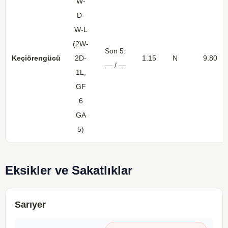
W-
D-
W-L
(2W-
Son 5:
Keçiörengücü
2D-
1.15
N
9.80
— / —
1L,
GF
6
GA
5)
Eksikler ve Sakatlıklar
Sarıyer