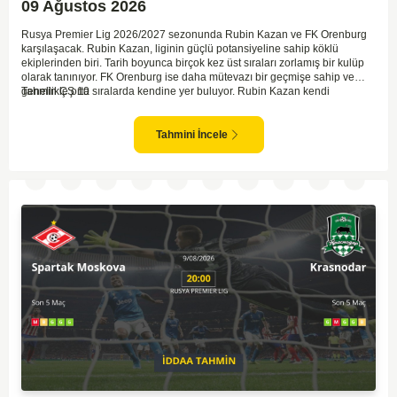
09 Ağustos 2026
Rusya Premier Lig 2026/2027 sezonunda Rubin Kazan ve FK Orenburg
karşılaşacak. Rubin Kazan, liginin güçlü potansiyeline sahip köklü
ekiplerinden biri. Tarih boyunca birçok kez üst sıraları zorlamış bir kulüp
olarak tanınıyor. FK Orenburg ise daha mütevazı bir geçmişe sahip ve
genellikle orta sıralarda kendine yer buluyor. Rubin Kazan kendi
Tahmin ÇŞ 10
sahasında oynadığı maçlarda rakiplerine karşı daha etkili bir performans
gösteriyor. Toparlayacak olursak bu maçta ev sahibi ekibin bir adım önde
olduğunu düşünüyorum.
Tahmini İncele