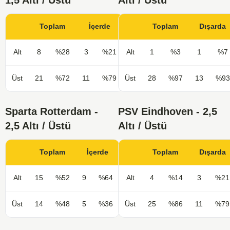
1,5 Altı / Üstü
Altı / Üstü
Toplam
İçerde
Toplam
Dışarda
Alt
8
%28
3
%21
Alt
1
%3
1
%7
Üst
21
%72
11
%79
Üst
28
%97
13
%93
Sparta Rotterdam -
PSV Eindhoven - 2,5
2,5 Altı / Üstü
Altı / Üstü
Toplam
İçerde
Toplam
Dışarda
Alt
15
%52
9
%64
Alt
4
%14
3
%21
Üst
14
%48
5
%36
Üst
25
%86
11
%79