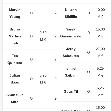
Marvin
Kiliann
10,00
D
28
D
Young
Sildillia
M €
Bruno
Yarek
15,00
0,80
D
Martins
D
25
Gasiorowski
1
1
M €
M €
Indi
Jerdy
27,00
O
Teo
Schouten
M €
D
27
1
1
Quintero
Ismael
5,25
O
Julian
0,90
Saibari
M €
O
20
Baas
M €
6,25
Guus Til
O
Shunsuke
M €
O
20
6
Mito
15,00