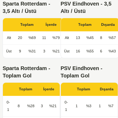
Sparta Rotterdam -
PSV Eindhoven - 3,5
3,5 Altı / Üstü
Altı / Üstü
Toplam
İçerde
Toplam
Dışarda
Alt
20
%69
11
%79
Alt
13
%45
8
%57
Üst
9
%31
3
%21
Üst
16
%55
6
%43
Sparta Rotterdam -
PSV Eindhoven -
Toplam Gol
Toplam Gol
Toplam
İçerde
Toplam
Dışarda
0-
0-
8
%28
3
%21
1
%3
1
%7
1
1