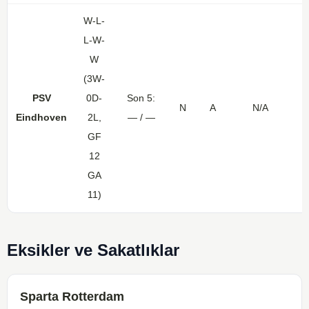
W-L-
L-W-
W
(3W-
PSV
0D-
Son 5:
N
A
N/A
D
Eindhoven
2L,
— / —
GF
12
GA
11)
Eksikler ve Sakatlıklar
Sparta Rotterdam