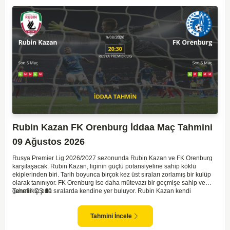
Rubin Kazan FK Orenburg İddaa Maç Tahmini
09 Ağustos 2026
Rusya Premier Lig 2026/2027 sezonunda Rubin Kazan ve FK Orenburg
karşılaşacak. Rubin Kazan, liginin güçlü potansiyeline sahip köklü
ekiplerinden biri. Tarih boyunca birçok kez üst sıraları zorlamış bir kulüp
olarak tanınıyor. FK Orenburg ise daha mütevazı bir geçmişe sahip ve
genellikle orta sıralarda kendine yer buluyor. Rubin Kazan kendi
Tahmin ÇŞ 10
sahasında oynadığı maçlarda rakiplerine karşı daha etkili bir performans
gösteriyor. Toparlayacak olursak bu maçta ev sahibi ekibin bir adım önde
olduğunu düşünüyorum.
Tahmini İncele