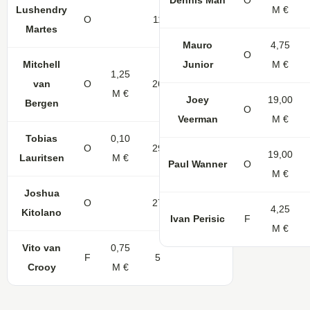
Dennis Man
O
Lushendry
M €
O
11
Martes
Mauro
4,75
O
Mitchell
Junior
M €
1,25
van
O
26
3
M €
Joey
19,00
Bergen
O
Veerman
M €
Tobias
0,10
O
29
11
19,00
Lauritsen
M €
Paul Wanner
O
M €
Joshua
O
27
5
4,25
Kitolano
Ivan Perisic
F
M €
Vito van
0,75
F
5
Crooy
M €