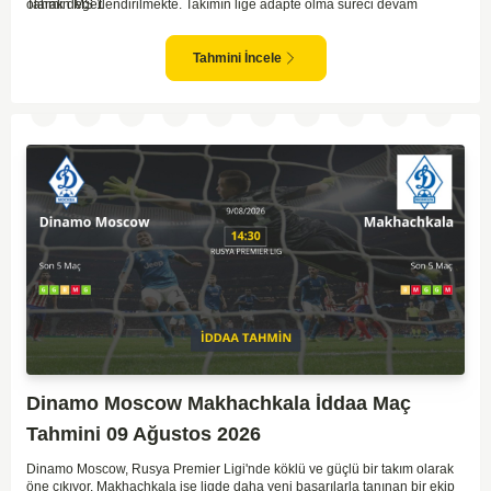
olarak değerlendirilmekte. Takımın lige adapte olma süreci devam
Tahmin MS 1
ederken, Zenit karşısında özellikle deplasmanda zorlanmaları muhtemel.
Zenit'in ev sahibi avantajı ve daha tecrübeli kadrosu göz önüne
alındığında, maçın genel seyri Zenit'in kontrolünde geçebilir. Bu faktörlerle
Tahmini İncele
birlikte, Zenit'in net bir galibiyete ulaşması olası görünüyor.
Dinamo Moscow Makhachkala İddaa Maç
Tahmini 09 Ağustos 2026
Dinamo Moscow, Rusya Premier Ligi'nde köklü ve güçlü bir takım olarak
öne çıkıyor. Makhachkala ise ligde daha yeni başarılarla tanınan bir ekip