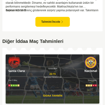
olarak bilinmektedir. Dinamo, ev sahibi avantajını kullanarak üstün bir
performans sergilemeyi hedefleyecektir. Makhachkala'nın ise
deplasmanda direnç göstererek sürpriz yapma potansiyeli var. Takımların
Tahmin KG VAR
genel form durumları ve önceki maçlardaki performanslarına bakıldığında,
karşılıklı goller izleyebileceğimiz bir mücadele olası görünüyor. Taktiksel
açıdan dengeli bir maç olması beklenirken, seyir zevki yüksek bir
Tahmini İncele
karşılaşma bizleri bekliyor.
Diğer İddaa Maç Tahminleri