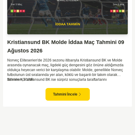
Kristiansund BK Molde İddaa Maç Tahmini 09
Ağustos 2026
Norveç Eliteserien'de 2026 sezonu itibarıyla Kristiansund BK ve Molde
arasında oynanacak maç, ligdeki güç dengesini göz önüne aldığımızda
oldukça heyecan verici bir karşılaşma olabilir. Molde, genellikle Norveç
futbolunun üst sıralarında yer alan, köklü ve başarılı bir takım olarak
bilinirken, Kristiansund BK ise sürpriz sonuçlarla taraftarlarını
Tahmin KG VAR
sevindirebilen bir ekip. Kristiansund'un sahasında oynayacak olması,
saha avantajını kullanma olasılıklarını artırıyor. Ancak Molde'nin tecrübe
ve kadro kalitesi faktörleri dikkate alındığında, deplasmanda da etkili bir
Tahmini İncele
performans sergilemesi beklenebilir. İki takımın son dönem form durumları
ve genel konumları düşünüldüğünde, dengeli bir mücadele izleme
olasılığı yüksek. Maçın gol pozisyonları açısından zengin geçmesi ve her
iki takımın da sahada etkili olması muhtemel.