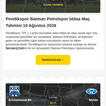
Pendikspor Batman Petrolspor İddaa Maç
Tahmini 10 Ağustos 2026
Pendikspor, TFF 1. Lig'de mücadele eden köklü bir ekip olarak ligin orta
sıralarında genellikle yer almaktadır. Batman Petrolspor, alt liglerden
gelen ve genellikle ligde kalma mücadelesi veren bir takım
görünümündedir. Pendikspor'un sahasında oynama avantajı ve deneyimi,
bu maçta önemli bir rol oynayabilir. Batman Petrolspor, deplasmanda
Tahmin ÇŞ 10
özellikle zorluk yaşayan bir ekip olarak dikkat çekiyor. Bu bağlamda,
Pendikspor'un maçın kontrolünü elinde tutma olasılığı daha yüksek.
Takımların mevcut form durumları ve geçmiş performanslarına
Tahmini İncele
bakıldığında ev sahibi ekibin galibiyeti daha yüksek bir ihtimal sunuyor.