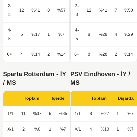
2-
2-
12
%41
8
%57
12
%41
7
%50
3
3
4-
4-
5
%17
1
%7
8
%28
4
%29
5
5
6+
4
%14
2
%14
6+
8
%28
2
%14
Sparta Rotterdam - İY
PSV Eindhoven - İY /
/ MS
MS
Toplam
İçerde
Toplam
Dışarda
1/1
11
%37
5
%35
1/1
8
%27
1
%7
X/1
2
%6
1
%7
X/1
4
%13
1
%7