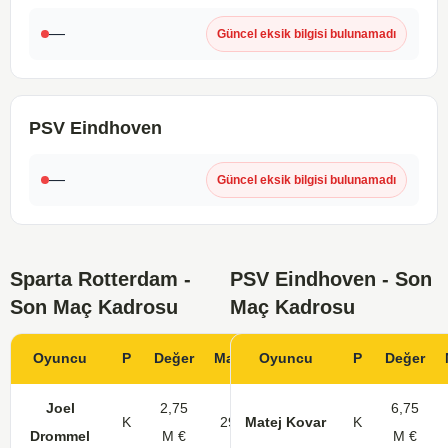
—
Güncel eksik bilgisi bulunamadı
PSV Eindhoven
—
Güncel eksik bilgisi bulunamadı
Sparta Rotterdam -
PSV Eindhoven - Son
Son Maç Kadrosu
Maç Kadrosu
Oyuncu
P
Değer
Maç
Oyuncu
Gol
KK
P
Değer
Joel
2,75
6,75
K
29
Matej Kovar
K
Drommel
M €
M €