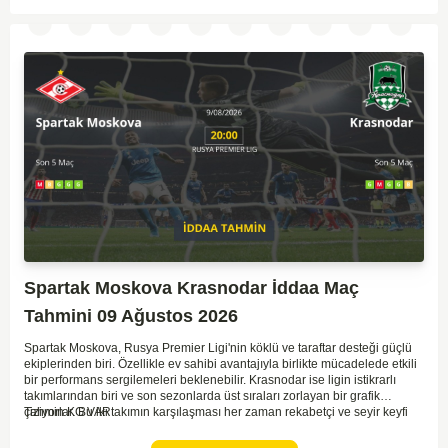
Spartak Moskova Krasnodar İddaa Maç
Tahmini 09 Ağustos 2026
Spartak Moskova, Rusya Premier Ligi'nin köklü ve taraftar desteği güçlü
ekiplerinden biri. Özellikle ev sahibi avantajıyla birlikte mücadelede etkili
bir performans sergilemeleri beklenebilir. Krasnodar ise ligin istikrarlı
takımlarından biri ve son sezonlarda üst sıraları zorlayan bir grafik
çiziyorlar. Bu iki takımın karşılaşması her zaman rekabetçi ve seyir keyfi
Tahmin KG VAR
yüksek oluyor. Spartak Moskova'nın ev sahibi olması, maçı kendi lehlerine
çevirebilecek unsurlar barındırıyor. İki takımın geçmiş karşılaşmalarında