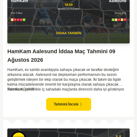
HamKam Aalesund İddaa Maç Tahmini 09
Ağustos 2026
HamKam, ev sahibi avantajıyla sahaya çıkacak ve taraftar desteğini
arkasına alacak. Aalesund ise deplasman performansını bu sezon
geliştirmek isteyen bir ekip olarak bu maça çıkacak. İki takım da ligde
kalma mücadelesinde önemli bir karşılaşma olarak sahaya çıkacak.
HamKam, genellikle iç sahadaki maçlarda direncini daha iyi gösteriyor.
Tahmin KG VAR
Aalesund'un dış saha formu ise bu maçta belirleyici unsurlardan biri
olabilir. Hücum anlamında her iki takım da zaman zaman sıkıntı yaşasa da
gol bulma ihtimalleri yüksek.
Tahmini İncele