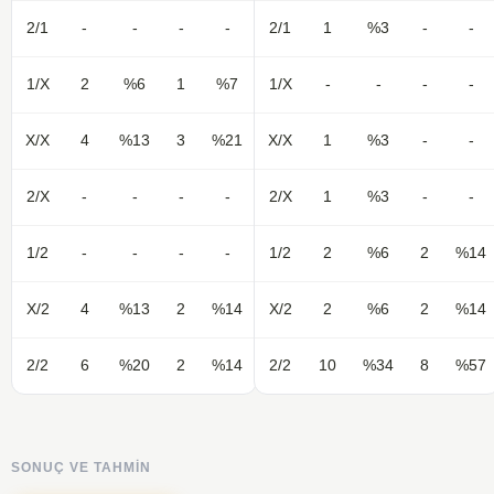
2/1
-
-
-
-
2/1
1
%3
-
-
1/X
2
%6
1
%7
1/X
-
-
-
-
X/X
4
%13
3
%21
X/X
1
%3
-
-
2/X
-
-
-
-
2/X
1
%3
-
-
1/2
-
-
-
-
1/2
2
%6
2
%14
X/2
4
%13
2
%14
X/2
2
%6
2
%14
2/2
6
%20
2
%14
2/2
10
%34
8
%57
SONUÇ VE TAHMIN