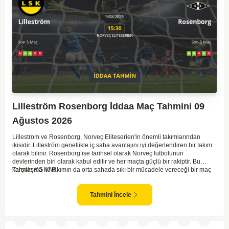
Lilleström Rosenborg İddaa Maç Tahmini 09
Ağustos 2026
Lilleström ve Rosenborg, Norveç Eliteserien'in önemli takımlarından
ikisidir. Lilleström genellikle iç saha avantajını iyi değerlendiren bir takım
olarak bilinir. Rosenborg ise tarihsel olarak Norveç futbolunun
devlerinden biri olarak kabul edilir ve her maçta güçlü bir rakiptir. Bu
karşılaşma iki takımın da orta sahada sıkı bir mücadele vereceği bir maç
Tahmin KG VAR
olacaktır. Lilleström'ün iç saha performansı ve Rosenborg'un deplasman
oyunundaki etkisi birlikte düşünüldüğünde, maçın dengede geçmesi
olasıdır. İki takımın da gol atma potansiyeli yüksek olduğu için karşılıklı
Tahmini İncele
goller izlenebilir.