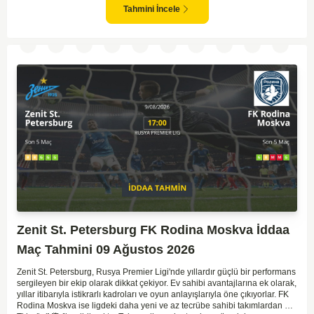
gol bulmakta zorlanmadıkları düşünülürse, bu maçta da her iki ekip gol
Tahmini İncele
atabilir.
Zenit St. Petersburg FK Rodina Moskva İddaa
Maç Tahmini 09 Ağustos 2026
Zenit St. Petersburg, Rusya Premier Ligi'nde yıllardır güçlü bir performans
sergileyen bir ekip olarak dikkat çekiyor. Ev sahibi avantajlarına ek olarak,
yıllar itibarıyla istikrarlı kadroları ve oyun anlayışlarıyla öne çıkıyorlar. FK
Rodina Moskva ise ligdeki daha yeni ve az tecrübe sahibi takımlardan biri