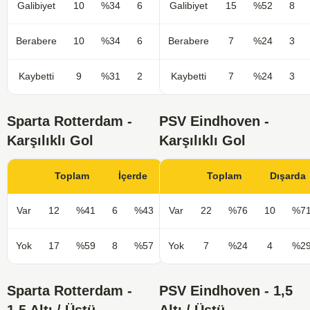
Galibiyet
10
%34
6
%43
Galibiyet
15
%52
8
Berabere
10
%34
6
%43
Berabere
7
%24
3
Kaybetti
9
%31
2
%14
Kaybetti
7
%24
3
Sparta Rotterdam -
PSV Eindhoven -
Karşılıklı Gol
Karşılıklı Gol
Toplam
İçerde
Toplam
Dışarda
Var
12
%41
6
%43
Var
22
%76
10
%7
Yok
17
%59
8
%57
Yok
7
%24
4
%2
Sparta Rotterdam -
PSV Eindhoven - 1,5