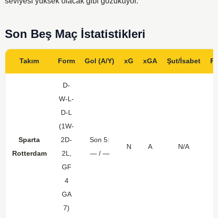
seviyesi yüksek olacak gibi gözüküyor.
Son Beş Maç İstatistikleri
Takım
Form
Gol (A/Y)
xG
xGA
Şut/İsabet
Pu
D-
W-L-
D-L
(1W-
Sparta
2D-
Son 5:
N
A
N/A
İ
Rotterdam
2L,
— / —
GF
4
GA
7)