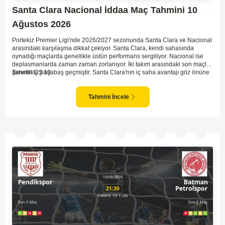
Santa Clara Nacional İddaa Maç Tahmini 10
Ağustos 2026
Portekiz Premier Ligi'nde 2026/2027 sezonunda Santa Clara ve Nacional
arasındaki karşılaşma dikkat çekiyor. Santa Clara, kendi sahasında
oynadığı maçlarda genellikle üstün performans sergiliyor. Nacional ise
deplasmanlarda zaman zaman zorlanıyor. İki takım arasındaki son maçlar
genellikle başabaş geçmiştir. Santa Clara'nın iç saha avantajı göz önüne
Tahmin ÇŞ 10
alınarak, bu maçta daha baskın olabileceği düşünülüyor. Ancak,
Nacional'in mücadele gücü ve sürpriz yapabilme potansiyeli de göz ardı
edilmemeli.
Tahmini İncele