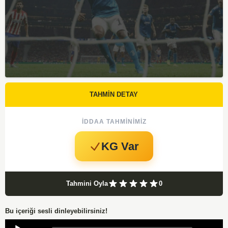
TAHMİN DETAY
İDDAA TAHMINIMIZ
KG Var
Tahmini Oyla
0
Bu içeriği sesli dinleyebilirsiniz!
Audio