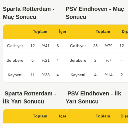
Sparta Rotterdam -
PSV Eindhoven - Maç
Maç Sonucu
Sonucu
Toplam
İçerde
Toplam
Dı
Galibiyet
12
%41
6
%43
Galibiyet
23
%79
12
Berabere
6
%21
4
%29
Berabere
2
%7
-
Kaybetti
11
%38
4
%29
Kaybetti
4
%14
2
Sparta Rotterdam -
PSV Eindhoven - İlk
İlk Yarı Sonucu
Yarı Sonucu
Toplam
İçerde
Toplam
Dış