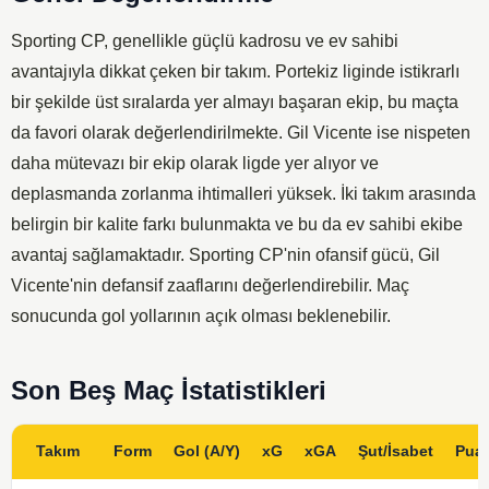
Sporting CP, genellikle güçlü kadrosu ve ev sahibi
avantajıyla dikkat çeken bir takım. Portekiz liginde istikrarlı
bir şekilde üst sıralarda yer almayı başaran ekip, bu maçta
da favori olarak değerlendirilmekte. Gil Vicente ise nispeten
daha mütevazı bir ekip olarak ligde yer alıyor ve
deplasmanda zorlanma ihtimalleri yüksek. İki takım arasında
belirgin bir kalite farkı bulunmakta ve bu da ev sahibi ekibe
avantaj sağlamaktadır. Sporting CP'nin ofansif gücü, Gil
Vicente'nin defansif zaaflarını değerlendirebilir. Maç
sonucunda gol yollarının açık olması beklenebilir.
Son Beş Maç İstatistikleri
Takım
Form
Gol (A/Y)
xG
xGA
Şut/İsabet
Puan