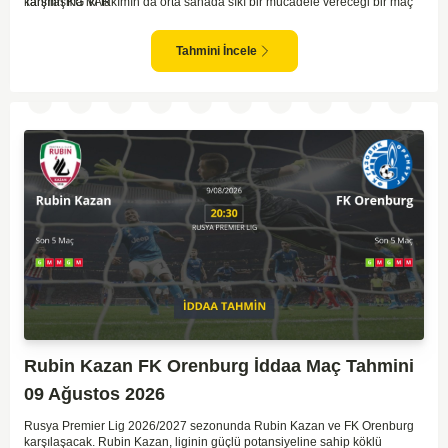
karşılaşma iki takımın da orta sahada sıkı bir mücadele vereceği bir maç
Tahmin KG VAR
olacaktır. Lilleström'ün iç saha performansı ve Rosenborg'un deplasman
oyunundaki etkisi birlikte düşünüldüğünde, maçın dengede geçmesi
olasıdır. İki takımın da gol atma potansiyeli yüksek olduğu için karşılıklı
Tahmini İncele
goller izlenebilir.
Rubin Kazan FK Orenburg İddaa Maç Tahmini
09 Ağustos 2026
Rusya Premier Lig 2026/2027 sezonunda Rubin Kazan ve FK Orenburg
karşılaşacak. Rubin Kazan, liginin güçlü potansiyeline sahip köklü