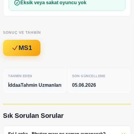
Eksik veya sakat oyuncu yok
SONUÇ VE TAHMIN
MS1
TAHMIN EDEN
SON GÜNCELLEME
İddaaTahmin Uzmanları
05.06.2026
Sık Sorulan Sorular
Sri Lanka - Bhutan maçı ne zaman oynanacak?