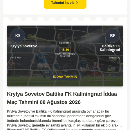
zorlanabilirler. Lokomotiv Moscow'un mevcut form durumunun ve evinde
Tahmini İncele
oynama avantajının, bu karşılaşmada belirleyici olması muhtemel
gözüküyor. Bu sebeple, maç sonucu olarak Lokomotiv’in galibiyetle
ayrılması daha yüksek ihtimal taşımaktadır.
Krylya Sovetov Baltika FK Kaliningrad İddaa
Maç Tahmini 08 Ağustos 2026
Krylya Sovetov ve Baltika FK Kaliningrad arasında oynanacak bu
mücadele, her iki takımın da sahadaki performans dengelerini göz
önünde bulundurduklarında önemli bir karşılaşma olarak göze çarpıyor.
Krylya Sovetov, genelde ev sahibi avantajını iyi kullanan bir ekip olarak