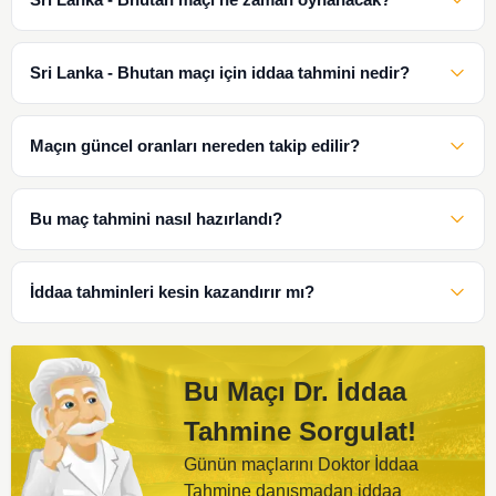
Sri Lanka - Bhutan maçı için iddaa tahmini nedir?
Maçın güncel oranları nereden takip edilir?
Bu maç tahmini nasıl hazırlandı?
İddaa tahminleri kesin kazandırır mı?
Bu Maçı Dr. İddaa
Tahmine Sorgulat!
Günün maçlarını Doktor İddaa
Tahmine danışmadan iddaa