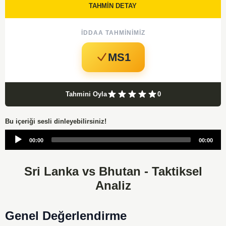
TAHMİN DETAY
İDDAA TAHMINIMIZ
MS1
Tahmini Oyla
0
Bu içeriği sesli dinleyebilirsiniz!
Audio
00:00
00:00
Player
Sri Lanka vs Bhutan - Taktiksel
Analiz
Genel Değerlendirme