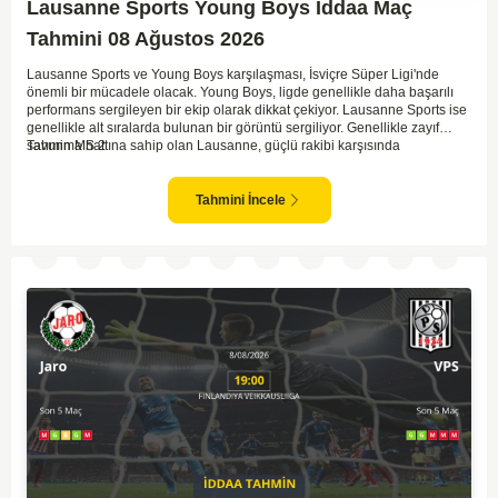
Lausanne Sports Young Boys İddaa Maç
Tahmini 08 Ağustos 2026
Lausanne Sports ve Young Boys karşılaşması, İsviçre Süper Ligi'nde
önemli bir mücadele olacak. Young Boys, ligde genellikle daha başarılı
performans sergileyen bir ekip olarak dikkat çekiyor. Lausanne Sports ise
genellikle alt sıralarda bulunan bir görüntü sergiliyor. Genellikle zayıf
savunma hattına sahip olan Lausanne, güçlü rakibi karşısında
Tahmin MS 2
zorlanabilir. Young Boys'un hücum hattı rakibine göre daha etkili olabilir.
Maçın sonucunda Young Boys'un galip gelme olasılığı yüksek görünüyor.
Tahmini İncele