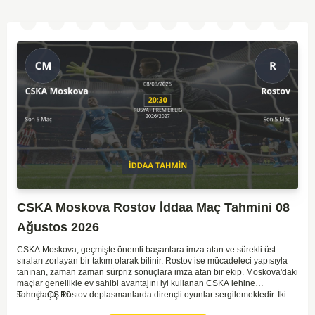
CSKA Moskova Rostov İddaa Maç Tahmini 08
Ağustos 2026
CSKA Moskova, geçmişte önemli başarılara imza atan ve sürekli üst
sıraları zorlayan bir takım olarak bilinir. Rostov ise mücadeleci yapısıyla
tanınan, zaman zaman sürpriz sonuçlara imza atan bir ekip. Moskova'daki
maçlar genellikle ev sahibi avantajını iyi kullanan CSKA lehine
sonuçlanır. Rostov deplasmanlarda dirençli oyunlar sergilemektedir. İki
Tahmin ÇŞ 10
takım arasındaki genel denge, CSKA'nın az farkla da olsa üstün olduğunu