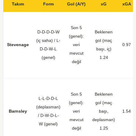
Takım
Form
Gol (A/Y)
xG
xGA
Son 5
D-D-D-D-W
Beklenen
(genel):
(iç saha) / L-
gol (maç
Stevenage
veri
0.97
D-D-W-L
başı, iç)
mevcut
(genel)
1.24
değil
Son 5
Beklenen
L-L-D-D-L
(genel):
gol (maç
(deplasman)
Barnsley
veri
başı,
1.54
/ D-W-D-L-
mevcut
deplasman)
W (genel)
değil
1.25