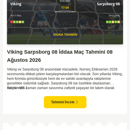
Viking Sarpsborg 08 İddaa Maç Tahmini 08
Ağustos 2026
Viking ve Sarpsborg 08 arasındaki mücadele, Norveç Eliteserien 2026
sezonunda dikkat çeken karşılaşmalardan biri olacak. Son yıllarda Viking,
hem formda görüntüsüyle hem de ev sahibi avantajıyla rakiplerine
genellikle üstünlük sağladı. Sarpsborg 08 ise özellikle deplasman
maçlarında zaman zaman savunma zafiyeti yaşayan bir takım olarak
Tahmin MS 1
dikkat çekiyor. Viking'in sahasında kontrollü oynaması, onları favori
yapıyor. Sarpsborg'un ise sürpriz yapabilme potansiyeli olsa da,
genellikle güçlü rakipler karşısında tutunmakta zorlandıkları biliniyor. Bu
Tahmini İncele
doğrultuda, Viking'in galibiyete yakın olabileceği bir maç beklenebilir.