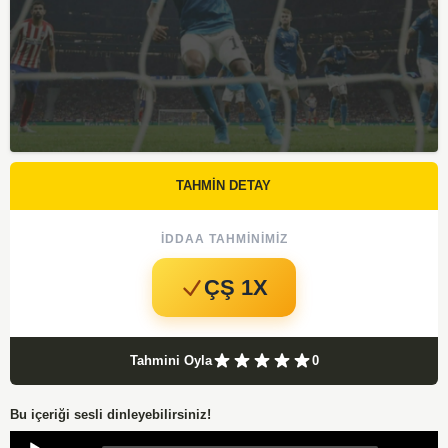
TAHMİN DETAY
İDDAA TAHMINIMIZ
ÇŞ 1X
Tahmini Oyla
0
Bu içeriği sesli dinleyebilirsiniz!
Audio