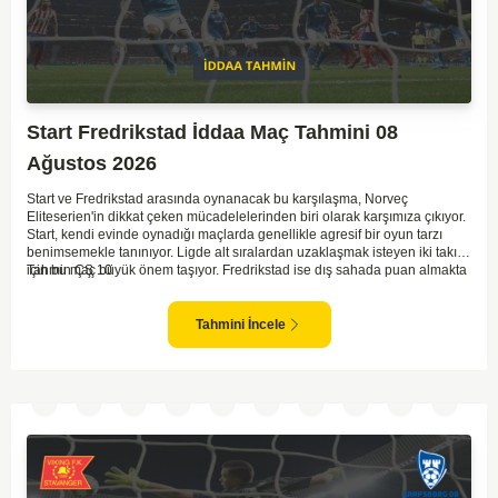
Start Fredrikstad İddaa Maç Tahmini 08
Ağustos 2026
Start ve Fredrikstad arasında oynanacak bu karşılaşma, Norveç
Eliteserien'in dikkat çeken mücadelelerinden biri olarak karşımıza çıkıyor.
Start, kendi evinde oynadığı maçlarda genellikle agresif bir oyun tarzı
benimsemekle tanınıyor. Ligde alt sıralardan uzaklaşmak isteyen iki takım
için bu maç büyük önem taşıyor. Fredrikstad ise dış sahada puan almakta
Tahmin ÇŞ 10
zorlanan bir ekip olarak biliniyor. Bu durum, ev sahibi Start'a karşı
mücadelede zorluk çıkartabilir. Maçın temposunun yüksek olacağını ve
her iki takımın da sonuca gitmeye odaklanacağını düşünüyorum.
Tahmini İncele