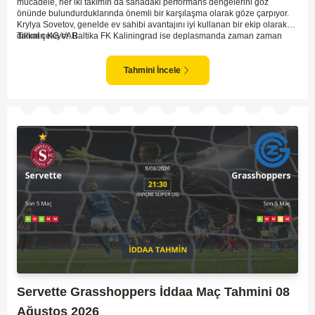
mücadele, her iki takımın da sahadaki performans dengelerini göz
önünde bulundurduklarında önemli bir karşılaşma olarak göze çarpıyor.
Krylya Sovetov, genelde ev sahibi avantajını iyi kullanan bir ekip olarak
dikkat çekiyor. Baltika FK Kaliningrad ise deplasmanda zaman zaman
Tahmin KG VAR
sürpriz sonuçlar elde eden bir takım olarak bilinir. Krylya Sovetov'un saha
ve seyirci desteğini arkasına alarak gol yollarında etkili olması, maçın
seyrini değiştirebilecek bir faktör olarak değerlendiriliyor. Bununla birlikte,
Tahmini İncele
Baltika'nın savunma direncini kırabilmesi, maçı daha heyecanlı hale
getirebilir. İki takımın da skor üretme potansiyeline sahip olması göz
önünde bulundurularak, karşılıklı gol olası bir sonuç gibi duruyor.
Servette Grasshoppers İddaa Maç Tahmini 08
Ağustos 2026