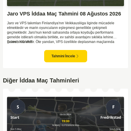
Jaro VPS İddaa Maç Tahmini 08 Ağustos 2026
Jaro ve VPS takımları Finlandiya'nın Veikkausliiga liginde mücadele
etmektedir ve marin oyuncuların eşleşmesi genellikle çekişmeli
geçmektedir. Jaro'nun kendi sahasında ortaya koyduğu performans
genelde istikrarlı olmakla birlikte, ev sahibi avantajını sıklıkla lehine
çevirebilmektedir. Öte yandan, VPS özellikle deplasman maçlarında
Tahmin KG VAR
zaman zaman zorluk yaşayabilmektedir ancak hücum anlamında etkili
anlar yakalayabilmektedir. İki takım arasındaki tarihsel rekabet dikkate
alındığında, maçın dengede geçmesi olasıdır ve her iki tarafın da gol
Tahmini İncele
şansı bulunmaktadır. Özellikle Jaro'nun savunma zaafları ve VPS'nin hızlı
hücum gücü göz önüne alındığında, her iki takımın da fileleri
havalandırması muhtemeldir. Bu bağlamda, maçın hem mücadeleci hem
de gollü geçeceği öngörülmektedir.
Diğer İddaa Maç Tahminleri