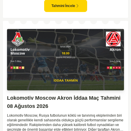
göstermektedir. CSKA'nın evinde oynayacak olması ve genel istatistikler
göz önüne alındığında, CSKA'nın sahasında kolay kolay puan
Tahmini İncele
kaybetmeyeceğini söyleyebiliriz.
Lokomotiv Moscow Akron İddaa Maç Tahmini
08 Ağustos 2026
Lokomotiv Moscow, Rusya futbolunun köklü ve tanınmış ekiplerinden biri
olarak genellikle kendi sahasında oldukça güçlü performanslar sergileme
eğilimindedir. Rakiplerinden daha yüksek kalibreli futbol oynadıkları ve
geçmişte de önemli başarılar elde ettikleri biliniyor. Diğer taraftan Akron,