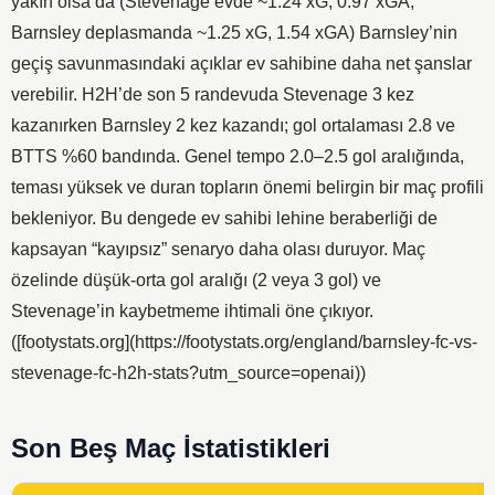
yakın olsa da (Stevenage evde ~1.24 xG, 0.97 xGA;
Barnsley deplasmanda ~1.25 xG, 1.54 xGA) Barnsley’nin
geçiş savunmasındaki açıklar ev sahibine daha net şanslar
verebilir. H2H’de son 5 randevuda Stevenage 3 kez
kazanırken Barnsley 2 kez kazandı; gol ortalaması 2.8 ve
BTTS %60 bandında. Genel tempo 2.0–2.5 gol aralığında,
teması yüksek ve duran topların önemi belirgin bir maç profili
bekleniyor. Bu dengede ev sahibi lehine beraberliği de
kapsayan “kayıpsız” senaryo daha olası duruyor. Maç
özelinde düşük-orta gol aralığı (2 veya 3 gol) ve
Stevenage’in kaybetmeme ihtimali öne çıkıyor.
([footystats.org](https://footystats.org/england/barnsley-fc-vs-
stevenage-fc-h2h-stats?utm_source=openai))
Son Beş Maç İstatistikleri