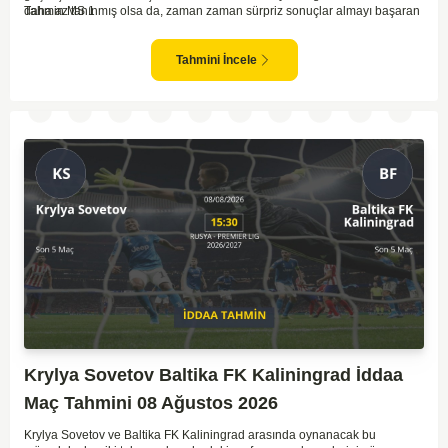
daha az tanınmış olsa da, zaman zaman sürpriz sonuçlar almayı başaran
Tahmin MS 1
bir takım olarak dikkat çekmektedir. Ancak genellikle Lokomotiv gibi köklü
ve güçlü ekipler karşısında istikrarlı bir performans sergilemekte
zorlanabilirler. Lokomotiv Moscow'un mevcut form durumunun ve evinde
Tahmini İncele
oynama avantajının, bu karşılaşmada belirleyici olması muhtemel
gözüküyor. Bu sebeple, maç sonucu olarak Lokomotiv’in galibiyetle
ayrılması daha yüksek ihtimal taşımaktadır.
Krylya Sovetov Baltika FK Kaliningrad İddaa
Maç Tahmini 08 Ağustos 2026
Krylya Sovetov ve Baltika FK Kaliningrad arasında oynanacak bu