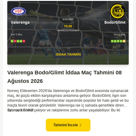
Valerenga Bodo/Glimt İddaa Maç Tahmini 08
Ağustos 2026
Norveç Eliteserien 2026'da Valerenga ve Bodo/Glimt arasında oynanacak
maç, iki güçlü ekibin karşılaşması anlamına geliyor. Bodo/Glimt, ligin son
yıllarında sergilediği performanslar sayesinde popüler bir hale geldi ve bu
maçta favori olarak görülebilir. Valerenga ise iç sahada genellikle dirençli
oyunuyla dikkat çekiyor ve rakiplerine zorlu anlar yaşatabiliyor. Bu iki
Tahmin KG VAR
takım arasındaki maçlar genellikle çekişmeli geçiyor ve bol gollü
karşılaşmalara tanık olabiliyoruz. Taraftar desteğini arkasına alarak
sahasında etkili performans sergileyen Valerenga, Bodo/Glimt karşısında
Tahmini İncele
gol bulmakta zorlanmayabilir. Aynı şekilde, Bodo/Glimt'in de hücum gücü
düşünüldüğünde karşılıklı goller izleyeceğimiz bir maç olması muhtemel