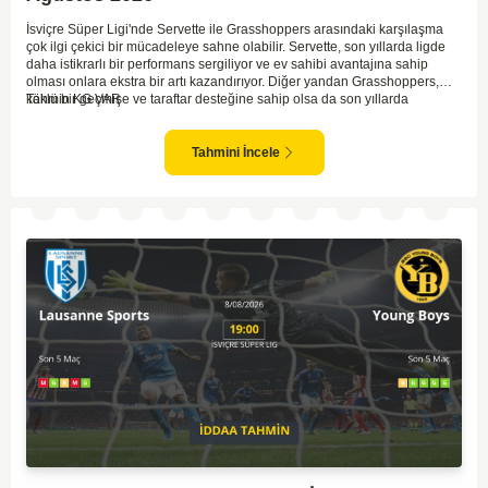
İsviçre Süper Ligi'nde Servette ile Grasshoppers arasındaki karşılaşma
çok ilgi çekici bir mücadeleye sahne olabilir. Servette, son yıllarda ligde
daha istikrarlı bir performans sergiliyor ve ev sahibi avantajına sahip
olması onlara ekstra bir artı kazandırıyor. Diğer yandan Grasshoppers,
köklü bir geçmişe ve taraftar desteğine sahip olsa da son yıllarda
Tahmin KG VAR
beklenilen istikrarı yakalayabilmiş değil. Servette'nin hücum hattı,
genellikle maçlarda gol yollarında etkili olurken, Grasshoppers savunma
anlamında zaman zaman sorunlar yaşayabiliyor. Bu durumda,
Tahmini İncele
karşılaşmanın gollü geçmesi muhtemel gözüküyor. İki takımın oyun tarzını
ve genel performanslarını göz önüne alırsak, karşılıklı gollerin izleneceği
bir maç olabilir.