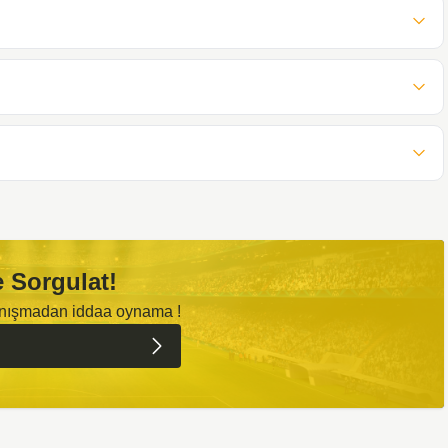
 Sorgulat!
anışmadan iddaa oynama !