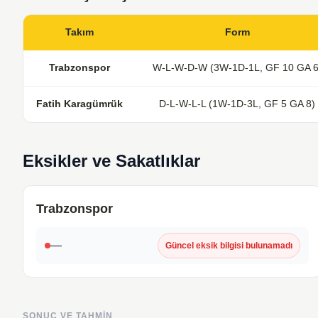
Takım
Form
Trabzonspor
W-L-W-D-W (3W-1D-1L, GF 10 GA 6
Fatih Karagümrük
D-L-W-L-L (1W-1D-3L, GF 5 GA 8)
Eksikler ve Sakatlıklar
Trabzonspor
—
Güncel eksik bilgisi bulunamadı
SONUÇ VE TAHMIN