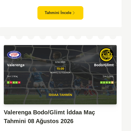
zafiyeti yaşayan bir takım olarak dikkat çekiyor. Viking'in
sahasında kontrollü oynaması, onları favori yapıyor. Sarpsborg'un
Tahmini İncele
ise sürpriz yapabilme potansiyeli olsa da, genellikle güçlü rakipler
karşısında tutunmakta zorlandıkları biliniyor. Bu doğrultuda,
Viking'in galibiyete yakın olabileceği bir maç beklenebilir.
Valerenga Bodo/Glimt İddaa Maç
Tahmini 08 Ağustos 2026