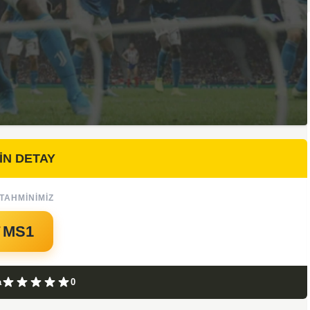
İN DETAY
TAHMINIMIZ
MS1
a
0