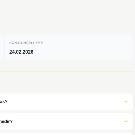
SON GÜNCELLEME
24.02.2026
cak?
nedir?