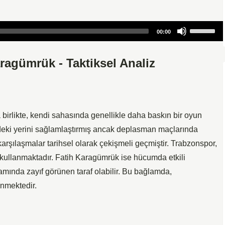
Use
00:00
Up/Down
Arrow
ragümrük - Taktiksel Analiz
keys
to
increase
or
decrease
birlikte, kendi sahasında genellikle daha baskın bir oyun
volume.
'deki yerini sağlamlaştırmış ancak deplasman maçlarında
 karşılaşmalar tarihsel olarak çekişmeli geçmiştir. Trabzonspor,
iyi kullanmaktadır. Fatih Karagümrük ise hücumda etkili
amında zayıf görünen taraf olabilir. Bu bağlamda,
nmektedir.