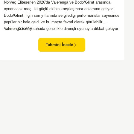
Norveç Eliteserien 2026'da Valerenga ve Bodo/Glimt arasında
oynanacak maç, iki güçlü ekibin karşılaşması anlamına geliyor.
Bodo/Glimt, ligin son yıllarında sergilediği performanslar sayesinde
popüler bir hale geldi ve bu maçta favori olarak görülebilir.
Valerenga ise iç sahada genellikle dirençli oyunuyla dikkat çekiyor
Tahmin KG VAR
ve rakiplerine zorlu anlar yaşatabiliyor. Bu iki takım arasındaki
maçlar genellikle çekişmeli geçiyor ve bol gollü karşılaşmalara
Tahmini İncele
tanık olabiliyoruz. Taraftar desteğini arkasına alarak sahasında
etkili performans sergileyen Valerenga, Bodo/Glimt karşısında gol
bulmakta zorlanmayabilir. Aynı şekilde, Bodo/Glimt'in de hücum
gücü düşünüldüğünde karşılıklı goller izleyeceğimiz bir maç
olması muhtemel görünüyor.