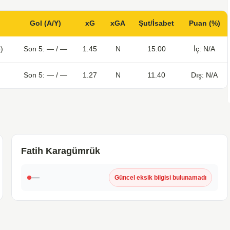
Gol (A/Y)
xG
xGA
Şut/İsabet
Puan (%)
)
Son 5: — / —
1.45
N
15.00
İç: N/A
Son 5: — / —
1.27
N
11.40
Dış: N/A
Fatih Karagümrük
—
Güncel eksik bilgisi bulunamadı