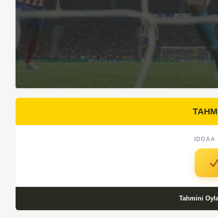
TAHM
İDDAA 
Tahmini Oyl