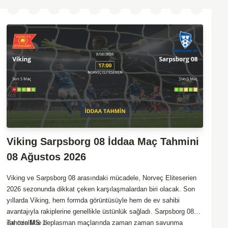
Viking Sarpsborg 08 İddaa Maç Tahmini
08 Ağustos 2026
Viking ve Sarpsborg 08 arasındaki mücadele, Norveç Eliteserien
2026 sezonunda dikkat çeken karşılaşmalardan biri olacak. Son
yıllarda Viking, hem formda görüntüsüyle hem de ev sahibi
avantajıyla rakiplerine genellikle üstünlük sağladı. Sarpsborg 08
ise özellikle deplasman maçlarında zaman zaman savunma
Tahmin MS 1