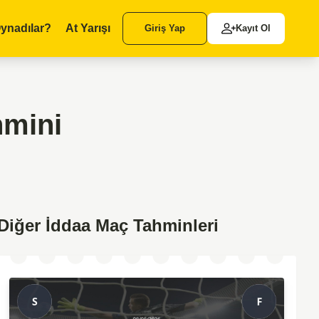
ynadılar?
At Yarışı
Giriş Yap
Kayıt Ol
hmini
Diğer İddaa Maç Tahminleri