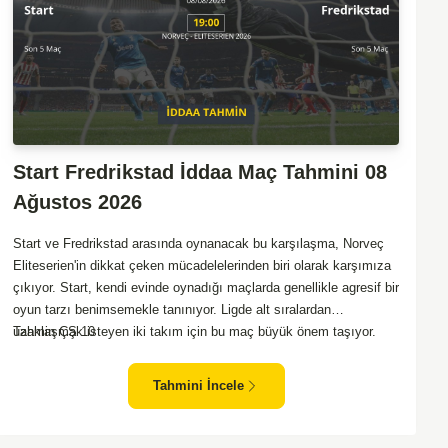
Start Fredrikstad İddaa Maç Tahmini 08
Ağustos 2026
Start ve Fredrikstad arasında oynanacak bu karşılaşma, Norveç
Eliteserien'in dikkat çeken mücadelelerinden biri olarak karşımıza
çıkıyor. Start, kendi evinde oynadığı maçlarda genellikle agresif bir
oyun tarzı benimsemekle tanınıyor. Ligde alt sıralardan
uzaklaşmak isteyen iki takım için bu maç büyük önem taşıyor.
Tahmin ÇŞ 10
Fredrikstad ise dış sahada puan almakta zorlanan bir ekip olarak
biliniyor. Bu durum, ev sahibi Start'a karşı mücadelede zorluk
Tahmini İncele
çıkartabilir. Maçın temposunun yüksek olacağını ve her iki takımın
da sonuca gitmeye odaklanacağını düşünüyorum.