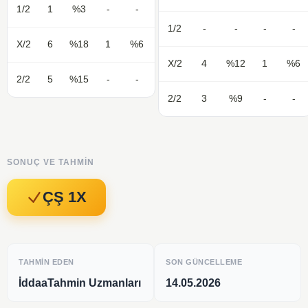
1/2
1
%3
-
-
1/2
-
-
-
-
X/2
6
%18
1
%6
X/2
4
%12
1
%6
2/2
5
%15
-
-
2/2
3
%9
-
-
SONUÇ VE TAHMIN
ÇŞ 1X
TAHMIN EDEN
SON GÜNCELLEME
İddaaTahmin Uzmanları
14.05.2026