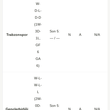
W-
D-L-
D-D
(1W-
3D-
Son 5:
Trabzonspor
N
A
N/A
1L,
— / —
GF
6
GA
6)
W-L-
W-L-
L
(2W-
0D-
Son 5:
Gençlerbirliği
N
A
N/A