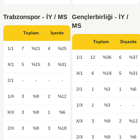
Trabzonspor - İY / MS
Gençlerbirliği - İY /
MS
Toplam
İçerde
Toplam
Dışarda
1/1
7
%21
4
%25
1/1
12
%36
6
%37
X/1
5
%15
5
%31
X/1
6
%18
5
%31
2/1
-
-
-
-
2/1
1
%3
1
%6
1/X
3
%9
2
%12
1/X
1
%3
-
-
X/X
3
%9
1
%6
X/X
3
%9
2
%12
2/X
3
%9
3
%18
2/X
3
%9
1
%6