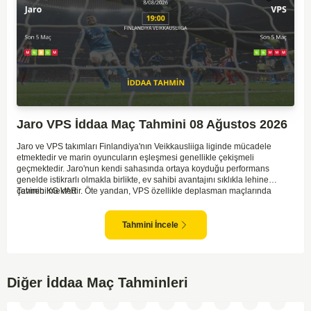
Jaro VPS İddaa Maç Tahmini 08 Ağustos 2026
Jaro ve VPS takımları Finlandiya'nın Veikkausliiga liginde mücadele
etmektedir ve marin oyuncuların eşleşmesi genellikle çekişmeli
geçmektedir. Jaro'nun kendi sahasında ortaya koyduğu performans
genelde istikrarlı olmakla birlikte, ev sahibi avantajını sıklıkla lehine
çevirebilmektedir. Öte yandan, VPS özellikle deplasman maçlarında
Tahmin KG VAR
zaman zaman zorluk yaşayabilmektedir ancak hücum anlamında etkili
anlar yakalayabilmektedir. İki takım arasındaki tarihsel rekabet dikkate
alındığında, maçın dengede geçmesi olasıdır ve her iki tarafın da gol
Tahmini İncele
şansı bulunmaktadır. Özellikle Jaro'nun savunma zaafları ve VPS'nin hızlı
hücum gücü göz önüne alındığında, her iki takımın da fileleri
havalandırması muhtemeldir. Bu bağlamda, maçın hem mücadeleci hem
de gollü geçeceği öngörülmektedir.
Diğer İddaa Maç Tahminleri