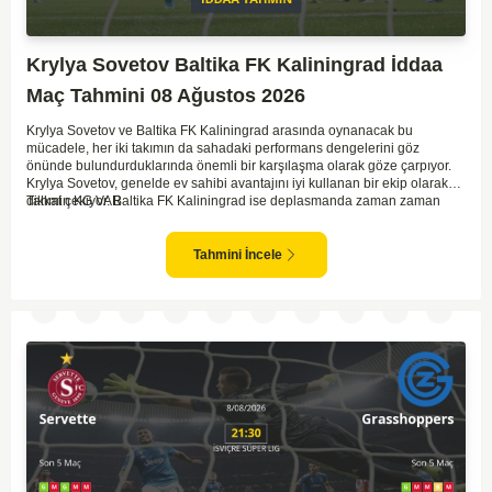
Krylya Sovetov Baltika FK Kaliningrad İddaa
Maç Tahmini 08 Ağustos 2026
Krylya Sovetov ve Baltika FK Kaliningrad arasında oynanacak bu
mücadele, her iki takımın da sahadaki performans dengelerini göz
önünde bulundurduklarında önemli bir karşılaşma olarak göze çarpıyor.
Krylya Sovetov, genelde ev sahibi avantajını iyi kullanan bir ekip olarak
dikkat çekiyor. Baltika FK Kaliningrad ise deplasmanda zaman zaman
Tahmin KG VAR
sürpriz sonuçlar elde eden bir takım olarak bilinir. Krylya Sovetov'un saha
ve seyirci desteğini arkasına alarak gol yollarında etkili olması, maçın
seyrini değiştirebilecek bir faktör olarak değerlendiriliyor. Bununla birlikte,
Tahmini İncele
Baltika'nın savunma direncini kırabilmesi, maçı daha heyecanlı hale
getirebilir. İki takımın da skor üretme potansiyeline sahip olması göz
önünde bulundurularak, karşılıklı gol olası bir sonuç gibi duruyor.