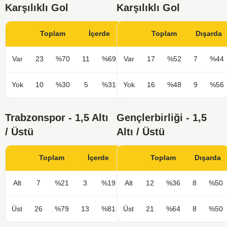
Karşılıklı Gol
Karşılıklı Gol
Toplam
İçerde
Toplam
Dışarda
Var
23
%70
11
%69
Var
17
%52
7
%44
Yok
10
%30
5
%31
Yok
16
%48
9
%56
Trabzonspor - 1,5 Altı
Gençlerbirliği - 1,5
/ Üstü
Altı / Üstü
Toplam
İçerde
Toplam
Dışarda
Alt
7
%21
3
%19
Alt
12
%36
8
%50
Üst
26
%79
13
%81
Üst
21
%64
8
%50