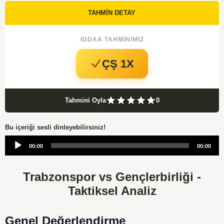
TAHMİN DETAY
İDDAA TAHMINIMIZ
ÇŞ 1X
Tahmini Oyla
0
Bu içeriği sesli dinleyebilirsiniz!
Audio
00:00
00:00
Player
Trabzonspor vs Gençlerbirliği -
Taktiksel Analiz
Genel Değerlendirme