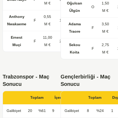
M €
Oğulcan
1,50
O
Ülgün
M €
Anthony
0,55
F
14
Nwakaeme
M €
Adama
3,50
F
Traore
M €
Ernest
11,00
F
26
11
Muçi
M €
Sekou
2,75
F
Koita
M €
Trabzonspor - Maç
Gençlerbirliği - Maç
Sonucu
Sonucu
Toplam
İçerde
Toplam
Dı
Galibiyet
20
%61
9
%56
Galibiyet
8
%24
1