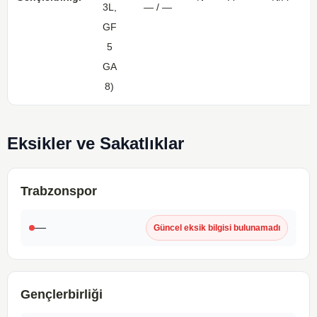
3L,
— / —
GF
5
GA
8)
Eksikler ve Sakatlıklar
Trabzonspor
—
Güncel eksik bilgisi bulunamadı
Gençlerbirliği