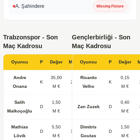
A. Şahindere
Missing Fixture
Trabzonspor - Son
Gençlerbirliği - Son
Maç Kadrosu
Maç Kadrosu
Oyuncu
P
Değer
Maç
Oyuncu
Gol
KK
P
Değer
Andre
35,00
Ricardo
0,15
K
29
K
Onana
M €
Velho
M €
Salih
1,50
0,40
D
8
Zan Zuzek
D
Malkoçoğlu
M €
M €
Mathias
5,50
Dimitris
1,50
D
14
D
Lövik
M €
Goutas
M €