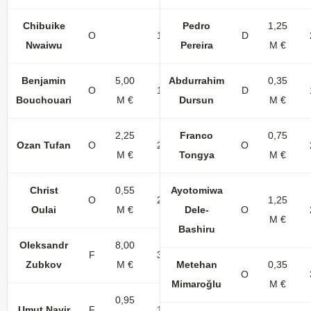
Chibuike
Pedro
1,25
O
16
3
D
Nwaiwu
Pereira
M €
Benjamin
5,00
Abdurrahim
0,35
O
16
1
D
Bouchouari
M €
Dursun
M €
2,25
Franco
0,75
Ozan Tufan
O
24
1
O
M €
Tongya
M €
Christ
0,55
Ayotomiwa
O
24
2
1,25
Oulai
M €
Dele-
O
M €
Bashiru
Oleksandr
8,00
F
30
4
Zubkov
M €
Metehan
0,35
O
Mimaroğlu
M €
0,95
Umut Nayir
F
12
1