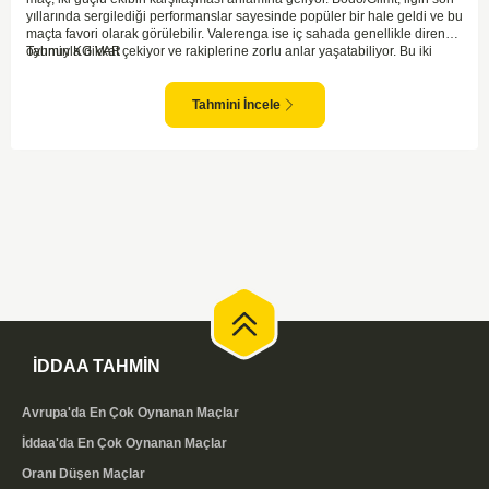
yıllarında sergilediği performanslar sayesinde popüler bir hale geldi ve bu
maçta favori olarak görülebilir. Valerenga ise iç sahada genellikle dirençli
oyunuyla dikkat çekiyor ve rakiplerine zorlu anlar yaşatabiliyor. Bu iki
Tahmin KG VAR
takım arasındaki maçlar genellikle çekişmeli geçiyor ve bol gollü
karşılaşmalara tanık olabiliyoruz. Taraftar desteğini arkasına alarak
sahasında etkili performans sergileyen Valerenga, Bodo/Glimt karşısında
Tahmini İncele
gol bulmakta zorlanmayabilir. Aynı şekilde, Bodo/Glimt'in de hücum gücü
düşünüldüğünde karşılıklı goller izleyeceğimiz bir maç olması muhtemel
görünüyor.
İDDAA TAHMİN
Avrupa'da En Çok Oynanan Maçlar
İddaa'da En Çok Oynanan Maçlar
Oranı Düşen Maçlar