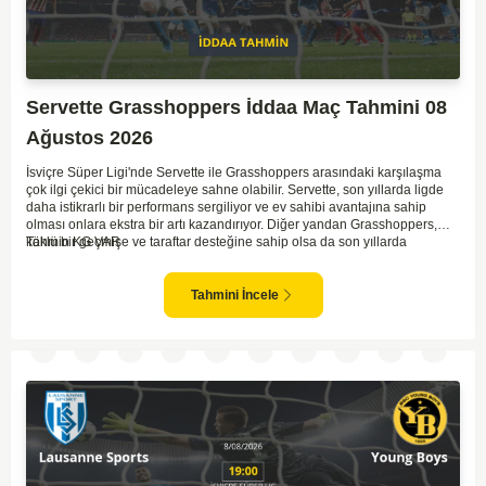
Servette Grasshoppers İddaa Maç Tahmini 08
Ağustos 2026
İsviçre Süper Ligi'nde Servette ile Grasshoppers arasındaki karşılaşma
çok ilgi çekici bir mücadeleye sahne olabilir. Servette, son yıllarda ligde
daha istikrarlı bir performans sergiliyor ve ev sahibi avantajına sahip
olması onlara ekstra bir artı kazandırıyor. Diğer yandan Grasshoppers,
köklü bir geçmişe ve taraftar desteğine sahip olsa da son yıllarda
Tahmin KG VAR
beklenilen istikrarı yakalayabilmiş değil. Servette'nin hücum hattı,
genellikle maçlarda gol yollarında etkili olurken, Grasshoppers savunma
anlamında zaman zaman sorunlar yaşayabiliyor. Bu durumda,
Tahmini İncele
karşılaşmanın gollü geçmesi muhtemel gözüküyor. İki takımın oyun tarzını
ve genel performanslarını göz önüne alırsak, karşılıklı gollerin izleneceği
bir maç olabilir.