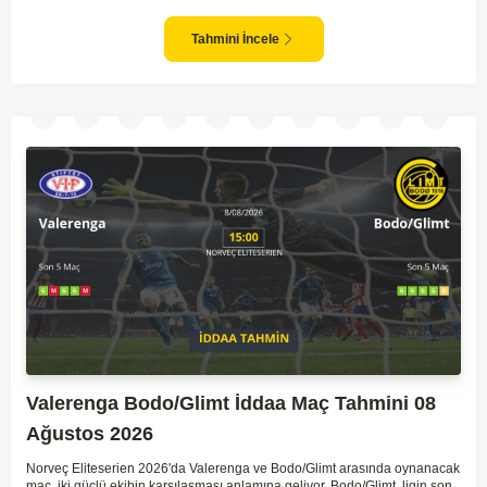
dikkat çekiyor. Viking'in sahasında kontrollü oynaması, onları favori
yapıyor. Sarpsborg'un ise sürpriz yapabilme potansiyeli olsa da,
genellikle güçlü rakipler karşısında tutunmakta zorlandıkları biliniyor. Bu
Tahmini İncele
doğrultuda, Viking'in galibiyete yakın olabileceği bir maç beklenebilir.
Valerenga Bodo/Glimt İddaa Maç Tahmini 08
Ağustos 2026
Norveç Eliteserien 2026'da Valerenga ve Bodo/Glimt arasında oynanacak
maç, iki güçlü ekibin karşılaşması anlamına geliyor. Bodo/Glimt, ligin son