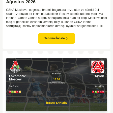
Ağustos 2026
CSKA Moskova, geçmişte önemli başarılara imza atan ve sürekli üst
sıraları zorlayan bir takım olarak bilinir. Rostov ise mücadeleci yapısıyla
tanınan, zaman zaman sürpriz sonuçlara imza atan bir ekip. Moskova'daki
maçlar genellikle ev sahibi avantajını iyi kullanan CSKA lehine
sonuçlanır. Rostov deplasmanlarda dirençli oyunlar sergilemektedir. İki
Tahmin ÇŞ 10
takım arasındaki genel denge, CSKA'nın az farkla da olsa üstün olduğunu
göstermektedir. CSKA'nın evinde oynayacak olması ve genel istatistikler
göz önüne alındığında, CSKA'nın sahasında kolay kolay puan
Tahmini İncele
kaybetmeyeceğini söyleyebiliriz.