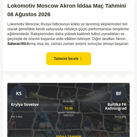
Lokomotiv Moscow Akron İddaa Maç Tahmini
08 Ağustos 2026
Lokomotiv Moscow, Rusya futbolunun köklü ve tanınmış ekiplerinden biri
olarak genellikle kendi sahasında oldukça güçlü performanslar sergileme
eğilimindedir. Rakiplerinden daha yüksek kalibreli futbol oynadıkları ve
geçmişte de önemli başarılar elde ettikleri biliniyor. Diğer taraftan Akron,
daha az tanınmış olsa da, zaman zaman sürpriz sonuçlar almayı başaran
Tahmin MS 1
bir takım olarak dikkat çekmektedir. Ancak genellikle Lokomotiv gibi köklü
ve güçlü ekipler karşısında istikrarlı bir performans sergilemekte
zorlanabilirler. Lokomotiv Moscow'un mevcut form durumunun ve evinde
Tahmini İncele
oynama avantajının, bu karşılaşmada belirleyici olması muhtemel
gözüküyor. Bu sebeple, maç sonucu olarak Lokomotiv’in galibiyetle
ayrılması daha yüksek ihtimal taşımaktadır.