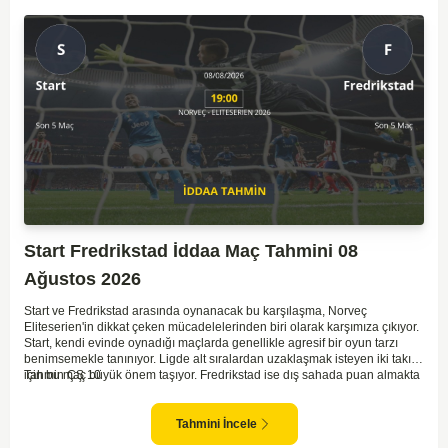
Start Fredrikstad İddaa Maç Tahmini 08
Ağustos 2026
Start ve Fredrikstad arasında oynanacak bu karşılaşma, Norveç
Eliteserien'in dikkat çeken mücadelelerinden biri olarak karşımıza çıkıyor.
Start, kendi evinde oynadığı maçlarda genellikle agresif bir oyun tarzı
benimsemekle tanınıyor. Ligde alt sıralardan uzaklaşmak isteyen iki takım
için bu maç büyük önem taşıyor. Fredrikstad ise dış sahada puan almakta
Tahmin ÇŞ 10
zorlanan bir ekip olarak biliniyor. Bu durum, ev sahibi Start'a karşı
mücadelede zorluk çıkartabilir. Maçın temposunun yüksek olacağını ve
her iki takımın da sonuca gitmeye odaklanacağını düşünüyorum.
Tahmini İncele