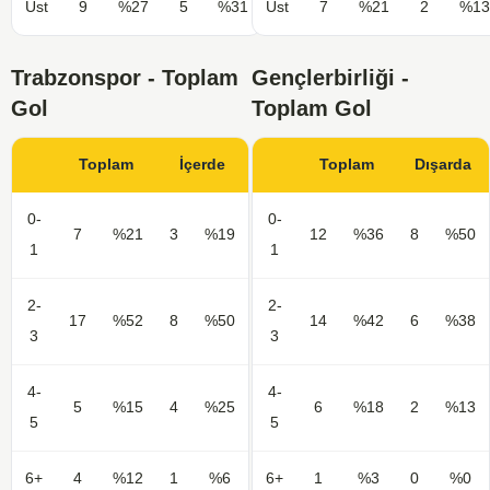
Üst
9
%27
5
%31
Üst
7
%21
2
%13
Trabzonspor - Toplam
Gençlerbirliği -
Gol
Toplam Gol
Toplam
İçerde
Toplam
Dışarda
0-
0-
7
%21
3
%19
12
%36
8
%50
1
1
2-
2-
17
%52
8
%50
14
%42
6
%38
3
3
4-
4-
5
%15
4
%25
6
%18
2
%13
5
5
6+
4
%12
1
%6
6+
1
%3
0
%0