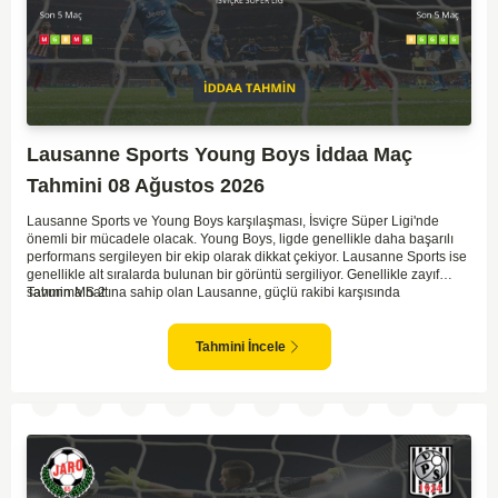
Lausanne Sports Young Boys İddaa Maç
Tahmini 08 Ağustos 2026
Lausanne Sports ve Young Boys karşılaşması, İsviçre Süper Ligi'nde
önemli bir mücadele olacak. Young Boys, ligde genellikle daha başarılı
performans sergileyen bir ekip olarak dikkat çekiyor. Lausanne Sports ise
genellikle alt sıralarda bulunan bir görüntü sergiliyor. Genellikle zayıf
savunma hattına sahip olan Lausanne, güçlü rakibi karşısında
Tahmin MS 2
zorlanabilir. Young Boys'un hücum hattı rakibine göre daha etkili olabilir.
Maçın sonucunda Young Boys'un galip gelme olasılığı yüksek görünüyor.
Tahmini İncele