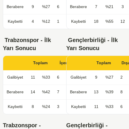
Berabere
9
%27
6
%38
Berabere
7
%21
3
Kaybetti
4
%12
1
%6
Kaybetti
18
%55
12
Trabzonspor - İlk
Gençlerbirliği - İlk
Yarı Sonucu
Yarı Sonucu
Toplam
İçerde
Toplam
Dış
Galibiyet
11
%33
6
%38
Galibiyet
9
%27
2
Berabere
14
%42
7
%44
Berabere
13
%39
8
Kaybetti
8
%24
3
%19
Kaybetti
11
%33
6
Trabzonspor -
Gençlerbirliği -