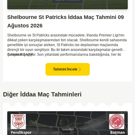
Shelbourne St Patricks İddaa Maç Tahmini 09
Ağustos 2026
Shelbourne ve St Patricks arasındaki mücadele, İrlanda Premier Ligi'nin
dikkat çeken karşılaşmalarından biri olacak. Shelbourne kendi sahasında
genellikle iyi sonuçlar alırken, St Patricks ise deplasman maçlarında
dirençli bir oyun sergiliyor. Bu iki takım arasındaki karşılaşmalar genellikle
çekişmeli geçiyor. Son yıllardaki performanslarına bakıldığında, her iki
Tahmin KG VAR
takımın da gol potansiyeli bulunduğu görülüyor. İlk yarıda denge
bozulmayabilir ancak her iki takım da gol atmak için fırsatlar arayacaktır.
İki tarafın da savunmada dikkatli olması maçın sonucunu belirleyecek.
Tahmini İncele
Diğer İddaa Maç Tahminleri