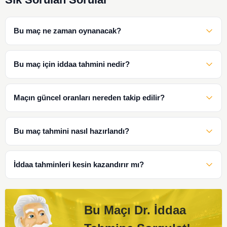
Bu maç ne zaman oynanacak?
Bu maç için iddaa tahmini nedir?
Maçın güncel oranları nereden takip edilir?
Bu maç tahmini nasıl hazırlandı?
İddaa tahminleri kesin kazandırır mı?
Bu Maçı Dr. İddaa