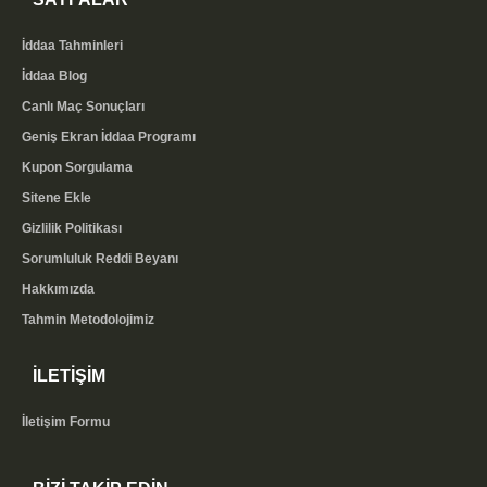
İddaa Tahminleri
İddaa Blog
Canlı Maç Sonuçları
Geniş Ekran İddaa Programı
Kupon Sorgulama
Sitene Ekle
Gizlilik Politikası
Sorumluluk Reddi Beyanı
Hakkımızda
Tahmin Metodolojimiz
İLETİŞİM
İletişim Formu