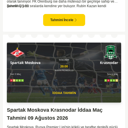
olarak tanınıyor. FK Orenburg ise daha mütevazı bir geçmişe sahip ve
genellikle orta sıralarda kendine yer buluyor. Rubin Kazan kendi
Tahmin ÇŞ 10
sahasında oynadığı maçlarda rakiplerine karşı daha etkili bir performans
gösteriyor. Toparlayacak olursak bu maçta ev sahibi ekibin bir adım önde
olduğunu düşünüyorum.
Tahmini İncele
Spartak Moskova Krasnodar İddaa Maç
Tahmini 09 Ağustos 2026
Spartak Moskova, Rusya Premier Ligi'nin köklü ve taraftar desteği güçlü