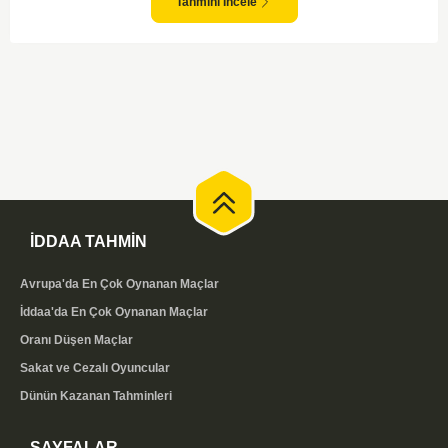
gol bulma ihtimalleri yüksek.
Tahmini İncele
İDDAA TAHMİN
Avrupa'da En Çok Oynanan Maçlar
İddaa'da En Çok Oynanan Maçlar
Oranı Düşen Maçlar
Sakat ve Cezalı Oyuncular
Dünün Kazanan Tahminleri
SAYFALAR