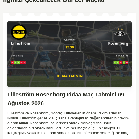
Lilleström Rosenborg İddaa Maç Tahmini 09
Ağustos 2026
Lilleström ve Rosenborg, Norveç Eliteserien'in önemli takımlarından
ikisidir. Lilleström genellikle iç saha avantajını iyi değerlendiren bir takım
olarak bilinir. Rosenborg ise tarihsel olarak Norveç futbolunun
devlerinden biri olarak kabul edilir ve her maçta güçlü bir rakiptir. Bu
karşılaşma iki takımın da orta sahada sıkı bir mücadele vereceği bir maç
Tahmin KG VAR
olacaktır. Lilleström'ün iç saha performansı ve Rosenborg'un deplasman