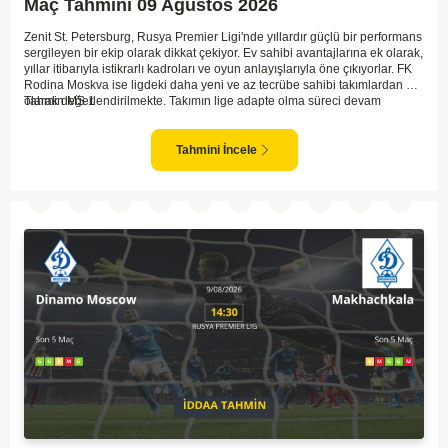
Maç Tahmini 09 Ağustos 2026
Zenit St. Petersburg, Rusya Premier Ligi'nde yıllardır güçlü bir performans
sergileyen bir ekip olarak dikkat çekiyor. Ev sahibi avantajlarına ek olarak,
yıllar itibarıyla istikrarlı kadroları ve oyun anlayışlarıyla öne çıkıyorlar. FK
Rodina Moskva ise ligdeki daha yeni ve az tecrübe sahibi takımlardan biri
olarak değerlendirilmekte. Takımın lige adapte olma süreci devam
Tahmin MS 1
ederken, Zenit karşısında özellikle deplasmanda zorlanmaları muhtemel.
Zenit'in ev sahibi avantajı ve daha tecrübeli kadrosu göz önüne
alındığında, maçın genel seyri Zenit'in kontrolünde geçebilir. Bu faktörlerle
Tahmini İncele
birlikte, Zenit'in net bir galibiyete ulaşması olası görünüyor.