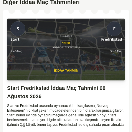
Diğer İddaa Maç Tahminleri
Start Fredrikstad İddaa Maç Tahmini 08
Ağustos 2026
Start ve Fredrikstad arasında oynanacak bu karşılaşma, Norveç
Eliteserien'in dikkat çeken mücadelelerinden biri olarak karşımıza çıkıyor.
Start, kendi evinde oynadığı maçlarda genellikle agresif bir oyun tarzı
benimsemekle tanınıyor. Ligde alt sıralardan uzaklaşmak isteyen iki takım
için bu maç büyük önem taşıyor. Fredrikstad ise dış sahada puan almakta
Tahmin ÇŞ 10
zorlanan bir ekip olarak biliniyor. Bu durum, ev sahibi Start'a karşı