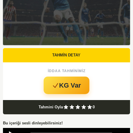
TAHMİN DETAY
İDDAA TAHMINIMIZ
KG Var
Tahmini Oyla
0
Bu içeriği sesli dinleyebilirsiniz!
Audio