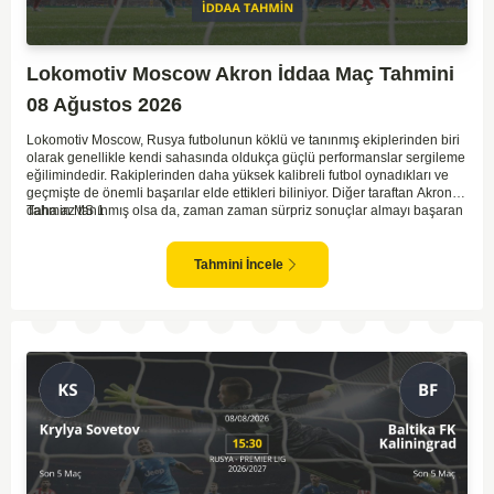
Lokomotiv Moscow Akron İddaa Maç Tahmini
08 Ağustos 2026
Lokomotiv Moscow, Rusya futbolunun köklü ve tanınmış ekiplerinden biri
olarak genellikle kendi sahasında oldukça güçlü performanslar sergileme
eğilimindedir. Rakiplerinden daha yüksek kalibreli futbol oynadıkları ve
geçmişte de önemli başarılar elde ettikleri biliniyor. Diğer taraftan Akron,
daha az tanınmış olsa da, zaman zaman sürpriz sonuçlar almayı başaran
Tahmin MS 1
bir takım olarak dikkat çekmektedir. Ancak genellikle Lokomotiv gibi köklü
ve güçlü ekipler karşısında istikrarlı bir performans sergilemekte
zorlanabilirler. Lokomotiv Moscow'un mevcut form durumunun ve evinde
Tahmini İncele
oynama avantajının, bu karşılaşmada belirleyici olması muhtemel
gözüküyor. Bu sebeple, maç sonucu olarak Lokomotiv’in galibiyetle
ayrılması daha yüksek ihtimal taşımaktadır.