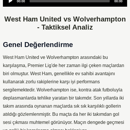
00:00
00:00
Player
West Ham United vs Wolverhampton
- Taktiksel Analiz
Genel Değerlendirme
West Ham United ve Wolverhampton arasındaki bu
karşılaşma, Premier Lig'de her zaman ilgi çeken maçlardan
biri olmuştur. West Ham, genellikle ev sahibi avantajını
kullanarak zorlu rakiplerine karşı iyi performans
sergilemektedir. Wolverhampton ise, kontra atak futboluyla
deplasmanlarda tehlike yaratan bir takımdır. Son yıllarda iki
takım arasında oynanan maçlarda sık sık karşılıklı gollerin
atıldığı gözlemlenmiştir. Bu maçta da her iki takımdan gol
sesi çıkması muhtemel görünüyor. Maçın dengede geçmesi