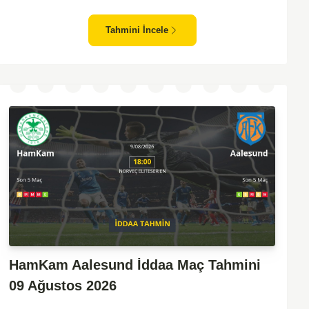
sonuçlarla taraftarlarını sevindirebilen bir ekip. Kristiansund'un
sahasında oynayacak olması, saha avantajını kullanma
Tahmini İncele
olasılıklarını artırıyor. Ancak Molde'nin tecrübe ve kadro kalitesi
faktörleri dikkate alındığında, deplasmanda da etkili bir performans
sergilemesi beklenebilir. İki takımın son dönem form durumları ve
genel konumları düşünüldüğünde, dengeli bir mücadele izleme
olasılığı yüksek. Maçın gol pozisyonları açısından zengin
geçmesi ve her iki takımın da sahada etkili olması muhtemel.
HamKam Aalesund İddaa Maç Tahmini
09 Ağustos 2026