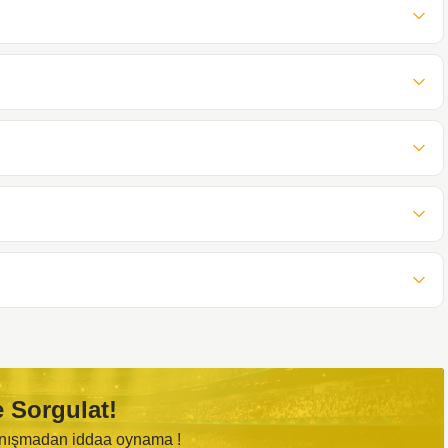
 Sorgulat!
anışmadan iddaa oynama !