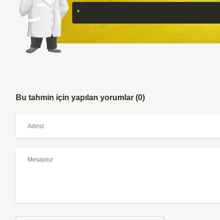
Bu tahmin için yapılan yorumlar (0)