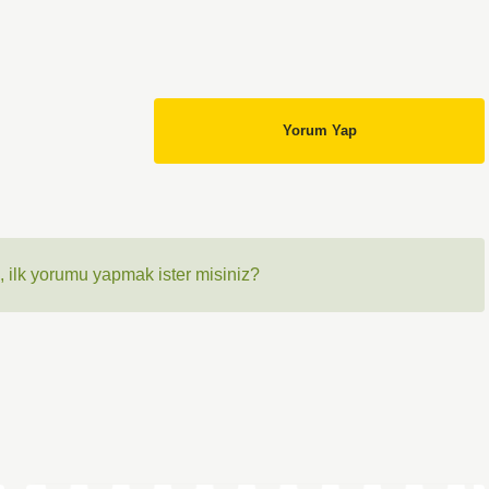
Yorum Yap
 ilk yorumu yapmak ister misiniz?