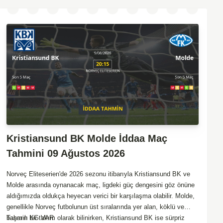
Kristiansund BK Molde İddaa Maç
Tahmini 09 Ağustos 2026
Norveç Eliteserien'de 2026 sezonu itibarıyla Kristiansund BK ve
Molde arasında oynanacak maç, ligdeki güç dengesini göz önüne
aldığımızda oldukça heyecan verici bir karşılaşma olabilir. Molde,
genellikle Norveç futbolunun üst sıralarında yer alan, köklü ve
başarılı bir takım olarak bilinirken, Kristiansund BK ise sürpriz
Tahmin KG VAR